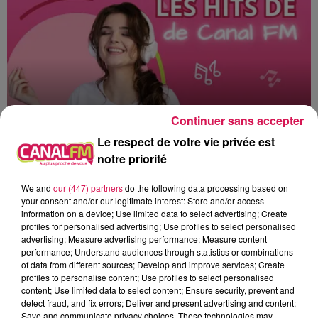
Continuer sans accepter
Le respect de votre vie privée est
notre priorité
0h00 - 6h00
Les hits de Canal FM
We and
our (447) partners
do the following data processing based on
your consent and/or our legitimate interest: Store and/or access
information on a device; Use limited data to select advertising; Create
profiles for personalised advertising; Use profiles to select personalised
advertising; Measure advertising performance; Measure content
performance; Understand audiences through statistics or combinations
of data from different sources; Develop and improve services; Create
5h29
5h29
5h26
5h26
5h23
5h23
profiles to personalise content; Use profiles to select personalised
content; Use limited data to select content; Ensure security, prevent and
detect fraud, and fix errors; Deliver and present advertising and content;
Save and communicate privacy choices. These technologies may