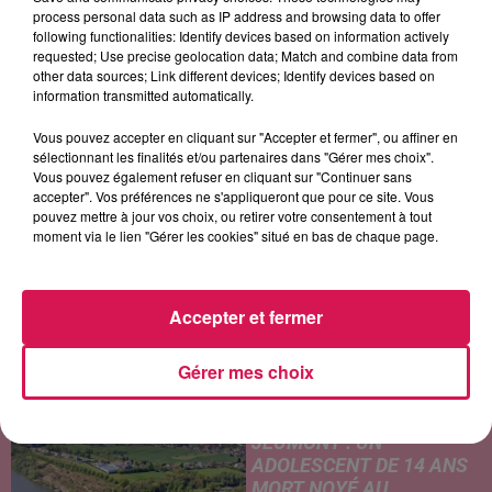
process personal data such as IP address and browsing data to offer
following functionalities: Identify devices based on information actively
requested; Use precise geolocation data; Match and combine data from
other data sources; Link different devices; Identify devices based on
MILEY CYRUS
CARBONNE
TEMPER CITY
Dream As One
Imagine
Self Aware
information transmitted automatically.
Vous pouvez accepter en cliquant sur "Accepter et fermer", ou affiner en
sélectionnant les finalités et/ou partenaires dans "Gérer mes choix".
Vous pouvez également refuser en cliquant sur "Continuer sans
LES ARTICLES LES PLUS CONSULTÉS
accepter". Vos préférences ne s'appliqueront que pour ce site. Vous
pouvez mettre à jour vos choix, ou retirer votre consentement à tout
moment via le lien "Gérer les cookies" situé en bas de chaque page.
CHALEUR ET RISQUE
D'ORAGES CE LUNDI EN
SAMBRE-AVESNOIS-
Accepter et fermer
THIÉRACHE
Un temps typiquement estival
Gérer mes choix
et changeant concerne nos
secteurs ce lundi 3 août. Entre
des températures élevées
JEUMONT : UN
l'après-midi et un risque
ADOLESCENT DE 14 ANS
d'averses orageuses...
MORT NOYÉ AU