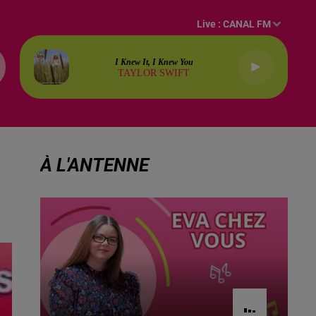
Live :
CANAL FM
I Knew It, I Knew You
TAYLOR SWIFT
À L'ANTENNE