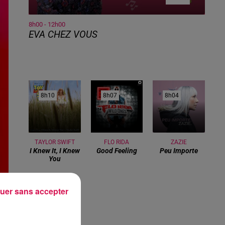
8h00 - 12h00
EVA CHEZ VOUS
8h10
8h10
8h07
8h07
8h04
8h04
TAYLOR SWIFT
FLO RIDA
ZAZIE
I Knew It, I Knew
Good Feeling
Peu Importe
You
uer sans accepter