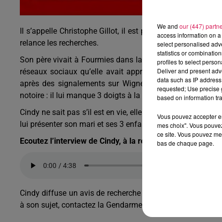
We and
our (447) partn
Il s’appelle Christophe Gillot, il est porté disparu depuis l
access information on a 
relance les recherches.
select personalised ad
statistics or combinatio
Son père vivait à Fourmies dans la Tour Jeanne III, il ava
profiles to select person
Deliver and present adv
réseaux sociaux qu’elle avait appris sa disparition. Cindy
data such as IP address 
après des signalements sur Wignehies, Hirson, St Quenti
requested; Use precise g
notoire : il lui manque 3 doigts à la main droite.
based on information tra
Cindy ne sait pas s’il est en vie, elle s’inquiète pour sa sa
Vous pouvez accepter en 
lui présenter son mari et ses 3 enfants.
mes choix". Vous pouvez
ce site. Vous pouvez met
Ecoutez l’interview de Cindy, à la recherche de son père 
bas de chaque page.
Cindy diffuse un avis de recherche sur les réseaux socia
à son sujet, contactez la Gendarmerie de Fourmies.