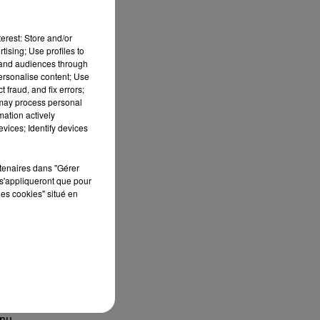
erest: Store and/or
dy,
tising; Use profiles to
tand audiences through
personalise content; Use
les
 fraud, and fix errors;
 may process personal
ain
mation actively
tif
vices; Identify devices
 et
rtenaires dans "Gérer
s'appliqueront que pour
les cookies" situé en
nts
rnu