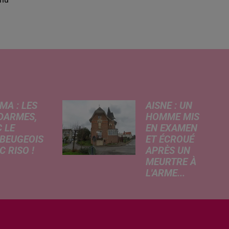
MA : LES
AISNE : UN
DARMES,
HOMME MIS
 LE
EN EXAMEN
BEUGEOIS
ET ÉCROUÉ
 RISO !
APRÈS UN
MEURTRE À
rcredi,
L'ARME...
ptation
Un drame s'est
atographique
produit au cours
 célèbre bande
de la semaine à
née Les
Vervins. À la
armes