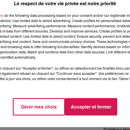
Le respect de votre vie privée est notre priorité
ers
do the following data processing based on your consent and/or our legitimate int
e 23 juillet 2015. 7 ans et un mois se sont passés et sa fille, Cin
device; Use limited data to select advertising; Create profiles for personalised adver
vertising; Measure advertising performance; Measure content performance; Unders
ns of data from different sources; Develop and improve services; Create profiles to 
it 47 ans au moment de sa disparition, Cindy, 23 ans. C’est par 
alised content; Use limited data to select content; Ensure security, prevent and detect
ertising and content; Save and communicate privacy choices. These technologies
 avait alors multiplié les recherches, sur le web et sur le terr
and browsing data to offer following functionalities: Identify devices based on infor
n, sans jamais trouver trace de lui malgré un élément distinc
eolocation data; Match and combine data from other data sources; Link different de
nsmitted automatically.
nté, déjà fragile au moment de sa disparition. Elle souhaite l’aider
cliquant sur "Accepter et fermer", ou affiner en sélectionnant les finalités et/ou pa
 également refuser en cliquant sur "Continuer sans accepter". Vos préférences ne 
tre à jour vos choix, ou retirer votre consentement à tout moment via le lien "Gérer 
:
Gérer mes choix
Accepter et fermer
ux, comme une bouteille à la mer. Si vous avez des renseigneme
Delphine He