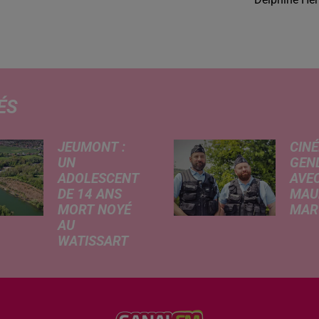
ÉS
JEUMONT :
CINÉ
UN
GEN
ADOLESCENT
AVEC
DE 14 ANS
MAU
MORT NOYÉ
MARC
AU
Ce me
WATISSART
l'ada
Selon des
ciném
informations
de la
rapportées ce
dessi
lundi par nos
Gend