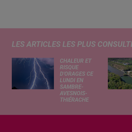
LES ARTICLES LES PLUS CONSULT
CHALEUR ET
RISQUE
D'ORAGES CE
LUNDI EN
SAMBRE-
AVESNOIS-
THIÉRACHE
Un temps
typiquement
estival et
changeant