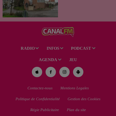
Un drame s'est produit au
cours de la semaine à Vervins.
À la suite du décès d’un
habitant de 46 ans, un suspect
de 38 ans a été mis en examen
pour homicide...
RADIO
INFOS
PODCAST
AGENDA
JEU
Contactez-nous
Mentions Legales
Politique de Confidentialité
Gestion des Cookies
Régie Publicitaire
Plan du site