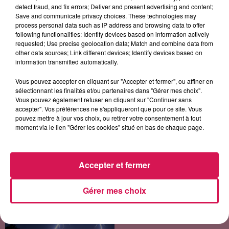
detect fraud, and fix errors; Deliver and present advertising and content;
Save and communicate privacy choices. These technologies may
process personal data such as IP address and browsing data to offer
following functionalities: Identify devices based on information actively
requested; Use precise geolocation data; Match and combine data from
other data sources; Link different devices; Identify devices based on
information transmitted automatically.
RIHANNA
TEDDY SWIMS
PIERRE DE MAERE
Russian Roulette
Mr Know It All
Un Jour Je Marierai
Un Ange
Vous pouvez accepter en cliquant sur "Accepter et fermer", ou affiner en
sélectionnant les finalités et/ou partenaires dans "Gérer mes choix".
Vous pouvez également refuser en cliquant sur "Continuer sans
accepter". Vos préférences ne s'appliqueront que pour ce site. Vous
pouvez mettre à jour vos choix, ou retirer votre consentement à tout
LES ARTICLES LES PLUS CONSULTÉS
moment via le lien "Gérer les cookies" situé en bas de chaque page.
CHALEUR ET RISQUE
Accepter et fermer
D'ORAGES CE LUNDI EN
SAMBRE-AVESNOIS-
THIÉRACHE
Gérer mes choix
Un temps typiquement estival
et changeant concerne nos
secteurs ce lundi 3 août. Entre