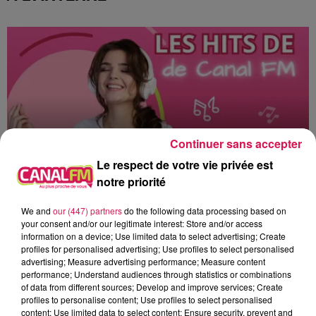
Continuer sans accepter
Le respect de votre vie privée est
notre priorité
We and
our (447) partners
do the following data processing based on
12h00 - 22h00
Les hits de Canal FM
your consent and/or our legitimate interest: Store and/or access
information on a device; Use limited data to select advertising; Create
profiles for personalised advertising; Use profiles to select personalised
advertising; Measure advertising performance; Measure content
performance; Understand audiences through statistics or combinations
of data from different sources; Develop and improve services; Create
profiles to personalise content; Use profiles to select personalised
15h16
15h16
15h13
15h13
15h04
15h04
content; Use limited data to select content; Ensure security, prevent and