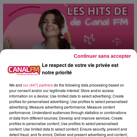
Continuer sans accepter
Le respect de votre vie privée est
notre priorité
12h00 - 22h00
We and
our (447) partners
do the following data processing based on
Les hits de Canal FM
your consent and/or our legitimate interest: Store and/or access
information on a device; Use limited data to select advertising; Create
profiles for personalised advertising; Use profiles to select personalised
advertising; Measure advertising performance; Measure content
performance; Understand audiences through statistics or combinations
of data from different sources; Develop and improve services; Create
profiles to personalise content; Use profiles to select personalised
20h27
20h27
20h22
20h22
20h19
20h19
content; Use limited data to select content; Ensure security, prevent and
detect fraud, and fix errors; Deliver and present advertising and content;