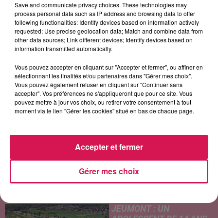
Save and communicate privacy choices. These technologies may
process personal data such as IP address and browsing data to offer
following functionalities: Identify devices based on information actively
requested; Use precise geolocation data; Match and combine data from
other data sources; Link different devices; Identify devices based on
MILEY CYRUS
ALL 4 ONE
MARTIN GARRIX
information transmitted automatically.
Dream As One
I Swear
Repeat It
Vous pouvez accepter en cliquant sur "Accepter et fermer", ou affiner en
sélectionnant les finalités et/ou partenaires dans "Gérer mes choix".
Vous pouvez également refuser en cliquant sur "Continuer sans
accepter". Vos préférences ne s'appliqueront que pour ce site. Vous
LES ARTICLES LES PLUS CONSULTÉS
pouvez mettre à jour vos choix, ou retirer votre consentement à tout
moment via le lien "Gérer les cookies" situé en bas de chaque page.
CHALEUR ET RISQUE
D'ORAGES CE LUNDI EN
Accepter et fermer
SAMBRE-AVESNOIS-
THIÉRACHE
Un temps typiquement estival
Gérer mes choix
et changeant concerne nos
secteurs ce lundi 3 août. Entre
des températures élevées
JEUMONT : UN
l'après-midi et un risque