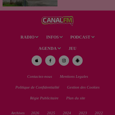
À la suite du décès d’un
habitant de 46 ans, un suspect
de 38 ans a été mis en examen
pour homicide...
RADIO
INFOS
PODCAST
AGENDA
JEU
Contactez-nous
Mentions Legales
Politique de Confidentialité
Gestion des Cookies
Régie Publicitaire
Plan du site
Archives
2026
2025
2024
2023
2022