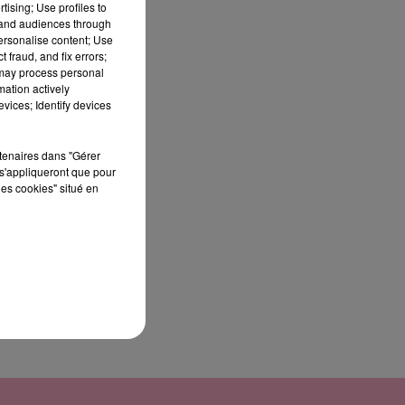
tising; Use profiles to
tand audiences through
personalise content; Use
r
 fraud, and fix errors;
 may process personal
che
mation actively
vices; Identify devices
de
rtenaires dans "Gérer
s'appliqueront que pour
les cookies" situé en
de
n
ps
uler