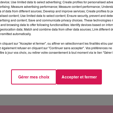
device; Use limited data to select advertising; Create profiles for personalised adver
vertising; Measure advertising performance; Measure content performance; Unders
ns of data from different sources; Develop and improve services; Create profiles to 
ciliés dans les départements où le taux d'incidence est inférieu
alised content; Use limited data to select content; Ensure security, prevent and detect
ertising and content; Save and communicate privacy choices. These technologies
 obligés de porter des masques. Ça sera donc le cas en Thiéra
and browsing data to offer following functionalities: Identify devices based on infor
onfirme jour après jour.
eolocation data; Match and combine data from other data sources; Link different de
nsmitted automatically.
nois, à cause de taux d'incidence beaucoup plus élevés sur
ort du masque restera obligatoire dans les écoles élémentaires 
cliquant sur "Accepter et fermer", ou affiner en sélectionnant les finalités et/ou pa
 également refuser en cliquant sur "Continuer sans accepter". Vos préférences ne 
artement du Nord passera à son tour sous la barre des 50 cas
tre à jour vos choix, ou retirer votre consentement à tout moment via le lien "Gérer 
 levée.
 15 novembre et pourrait même être prolongé en cas de rebond 
ue le dernier patient Covid hospitalisé sur Hirson a regagné so
n du centre-hospitalier de Maubeuge qui accueille encore de tem
Gérer mes choix
Accepter et fermer
Par Paul Sch