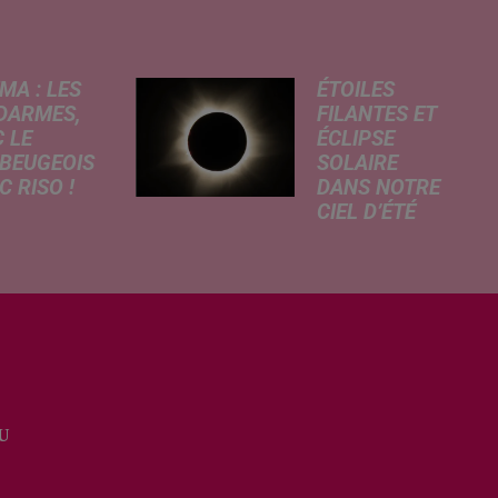
MA : LES
ÉTOILES
DARMES,
FILANTES ET
 LE
ÉCLIPSE
BEUGEOIS
SOLAIRE
 RISO !
DANS NOTRE
CIEL D’ÉTÉ
rcredi,
C’est un été
ptation
céleste
atographique
exceptionnel qui
 célèbre bande
s'annonce dans
née Les
notre région.
armes
Entre le spectacle
que dans
des étoiles
 les salles de
filantes des
a. À cette
U
Perséides et
ion, Le
l’éclipse de Soleil
...