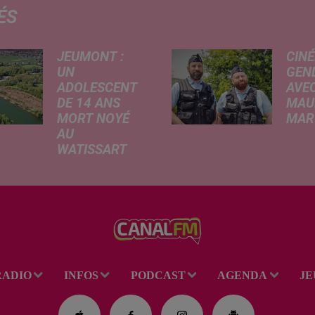
ÉS
JEUMONT :
CINÉ
UN
GEN
ADOLESCENT
AVEC
DE 14 ANS
MAU
MORT NOYÉ
MARC
AU
Ce me
WATISSART
l'ada
Selon des
ciném
informations
de la
rapportées ce
dessi
lundi par nos
Gend
confrères de La
débar
Voix du Nord, un
toutes
adolescent a
ciném
RADIO
INFOS
PODCAST
AGENDA
JE
perdu la vie dans
occas
le plan d'eau de
Réveil