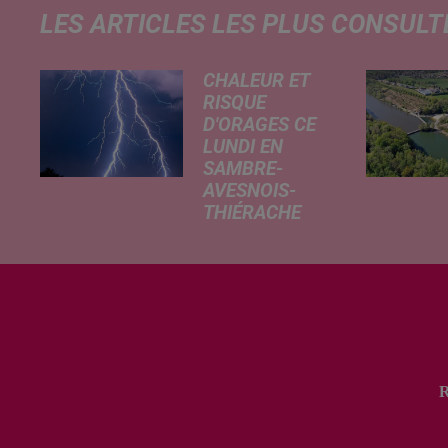
LES ARTICLES LES PLUS CONSULT
CHALEUR ET
RISQUE
D'ORAGES CE
LUNDI EN
SAMBRE-
AVESNOIS-
THIÉRACHE
Un temps
typiquement
estival et
changeant
concerne nos
secteurs ce lundi
3 août. Entre des
températures
élevées l'après-