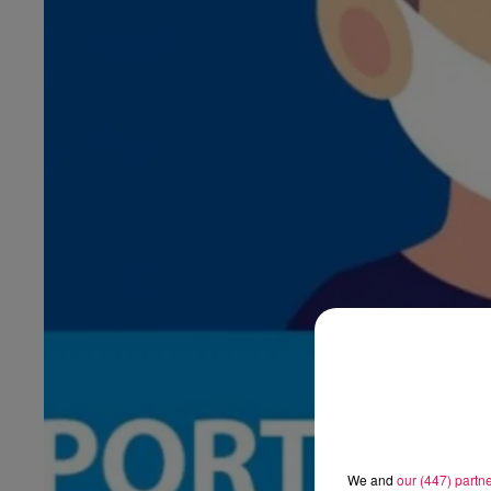
2h00 - 7h00
o
Les hits de Canal FM
We and
our (447) partn