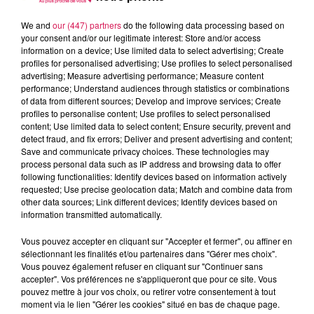
investisseurs ne se bousculent pas au portillon. La
municipalité de Landrecies souhaite que ce bâtiment
We and
our (447) partners
do the following data processing based on
your consent and/or our legitimate interest: Store and/or access
puisse conserver sa vocation commerciale, d’autant que
information on a device; Use limited data to select advertising; Create
les propriétaires sont prêts à revoir à la baisse leur
profiles for personalised advertising; Use profiles to select personalised
prétention, autour de 400 000 euros !
advertising; Measure advertising performance; Measure content
performance; Understand audiences through statistics or combinations
of data from different sources; Develop and improve services; Create
Hon-Hergies : un largage d’œufs ce lundi
profiles to personalise content; Use profiles to select personalised
content; Use limited data to select content; Ensure security, prevent and
C’est une chasse aux œufs en chocolat originale, car ils
detect fraud, and fix errors; Deliver and present advertising and content;
vont vraiment tomber du ciel ! Ils seront lâchés depuis un
Save and communicate privacy choices. These technologies may
process personal data such as IP address and browsing data to offer
ULM, ce lundi 18 avril, à 11h, au-dessus d’une pâture, situé
following functionalities: Identify devices based on information actively
en face au cimetière et pas très loin de la mairie de Hon-
requested; Use precise geolocation data; Match and combine data from
Hergies. Les enfants seront ainsi invités à rattraper au vol
other data sources; Link different devices; Identify devices based on
information transmitted automatically.
ces œufs multicolores. On leur souhaite bonne chance !
Vous pouvez accepter en cliquant sur "Accepter et fermer", ou affiner en
Par Paul Schuler / Avec T.P.
sélectionnant les finalités et/ou partenaires dans "Gérer mes choix".
À L'ANTENNE
Vous pouvez également refuser en cliquant sur "Continuer sans
accepter". Vos préférences ne s'appliqueront que pour ce site. Vous
pouvez mettre à jour vos choix, ou retirer votre consentement à tout
moment via le lien "Gérer les cookies" situé en bas de chaque page.