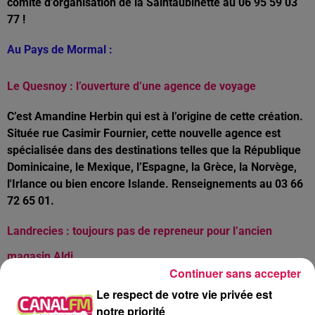
comité d’organisation de la Saintaubinette au 06 95 59 03
77 !
Au Pays de Mormal :
Le Quesnoy : l’ouverture d’une agence de voyage
C’est Amandine Herbin qui est à l’origine de cette création.
Située rue Casimir Fournier, cette nouvelle agence est
spécialisée dans des destinations telles que la République
Dominicaine, le Mexique, l’Espagne, la Grèce, la Norvège,
l'Irlance ou bien encore Islande. Renseignements au 03 66
72 65 01.
Landrecies : toujours pas de repreneur pour l’ancien
magasin Aldi
Continuer sans accepter
Fermé il y a 6 ans, ce supermarché de 881m2 de surface
Le respect de votre vie privée est
avait été mis en vente pour 700 000 €, mais les
notre priorité