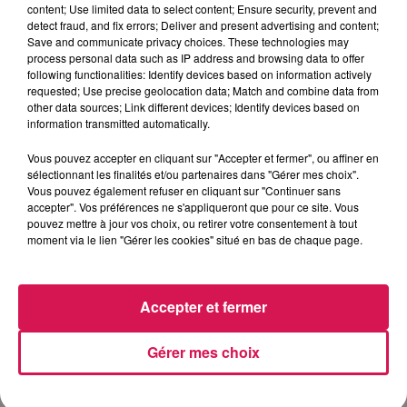
content; Use limited data to select content; Ensure security, prevent and
C’est un agriculteur qui a donné l’alerte lundi vers 20h. Il
detect fraud, and fix errors; Deliver and present advertising and content;
s’agissait d’un engin datant de la 1ère guerre mondiale,
Save and communicate privacy choices. These technologies may
jugé potentiellement dangereux. Un périmètre de sécurité
process personal data such as IP address and browsing data to offer
following functionalities: Identify devices based on information actively
d’un kilomètre à la ronde a donc été aussitôt instauré.
requested; Use precise geolocation data; Match and combine data from
L’obus a ensuite été récupéré par l’armée Belge.
other data sources; Link different devices; Identify devices based on
information transmitted automatically.
Taisnières-sur-Hon : une année de sursis pour l’école du
Vous pouvez accepter en cliquant sur "Accepter et fermer", ou affiner en
village
sélectionnant les finalités et/ou partenaires dans "Gérer mes choix".
Vous pouvez également refuser en cliquant sur "Continuer sans
accepter". Vos préférences ne s'appliqueront que pour ce site. Vous
C’est un « ouf » de soulagement pour les parents d’élèves
pouvez mettre à jour vos choix, ou retirer votre consentement à tout
de cette école qui depuis plusieurs semaines se battaient
moment via le lien "Gérer les cookies" situé en bas de chaque page.
pour maintenir l’une des trois classes qui devait fermer en
septembre. Même s’il s’agit pour l’instant que d’un sursis
d’un an, les élus misent sur de nouveaux projets pour
Accepter et fermer
attirer de nouveaux élèves et donc augmenter les effectifs
de cette école, qui compte aujourd’hui une quarantaine
Gérer mes choix
d’élèves en classes mixtes.
Par Paul Schuler / Avec D. Hernu