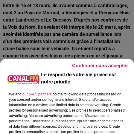
Entre le 16 et 18 mars, ils avaient commis 5 cambriolages,
dont 2 au Pays de Mormal, à Vendegies et à Preux-au-Bois,
entre Landrecies et Le Quesnoy. D’après nos confrères de
la Voix du Nord, ils avaient été interpellés le 20 mars, après
avoir été identifiés par une caméra de surveillance lors
d’un des premiers vols commis et grâce à l’installation
d’une balise sous leur véhicule. Ils étaient repartis à
chaque fois avec des bijoux, des pièces en or et jusqu’à
4 000 € en espèces.
Continuer sans accepter
Ces 4 hommes ont donc été condamnés à 8 mois de prison,
Le respect de votre vie privée est
avec interdiction de paraître dans les Hauts-de-France
notre priorité
pendant 5 ans. Ils devront aussi rembourser les victimes à
We and
our (447) partners
do the following data processing based on
hauteur de 6 00y0 € pour le préjudice matériel et leur
your consent and/or our legitimate interest: Store and/or access
verser 3 200 € pour le préjudice moral !
information on a device; Use limited data to select advertising; Create
profiles for personalised advertising; Use profiles to select personalised
Roisin / Eth : un obus dégageant de la fumée signalé dans
advertising; Measure advertising performance; Measure content
performance; Understand audiences through statistics or combinations
un champ
of data from different sources; Develop and improve services; Create
profiles to personalise content; Use profiles to select personalised