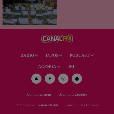
Pour cette édition des Petits
Détours, la Communauté
d’Agglomération Maubeuge -
Val de Sambre propose trois
soirées cinéma gratuites et
conviviales à...
RADIO
INFOS
PODCAST
AGENDA
JEU
Contactez-nous
Mentions Legales
Politique de Confidentialité
Gestion des Cookies