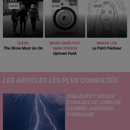
6h45
6h45
6h38
6h38
6h35
6h35
QUEEN
BRUNO MARS FEAT
MANON LISA
The Show Must Go On
Le Petit Pécheur
MARK RONSON
Uptown Funk
LES ARTICLES LES PLUS CONSULTÉS
CHALEUR ET RISQUE
D'ORAGES CE LUNDI EN
SAMBRE-AVESNOIS-
THIÉRACHE
Un temps typiquement estival
et changeant concerne nos