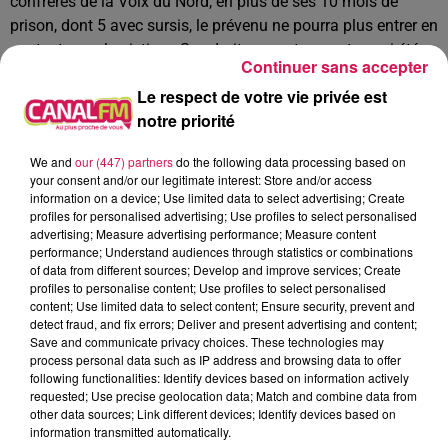
confrères de la Voix du Nord, en plus de ses 10 mois de
prison, dont 5 avec sursis, le prévenu ne pourra plus entrer en
contact avec la victime. Ses droits parentaux ont aussi été
Continuer sans accepter
retirés.
Le respect de votre vie privée est
Plusieurs foyers privés d’électricité et d’internet lundi soir à
notre priorité
Boulogne-sur-Helpe
We and
our (447) partners
do the following data processing based on
Dans l’après-midi, un tracteur équipé d’un râteau à foin avait
your consent and/or our legitimate interest: Store and/or access
accroché une ligne électrique et les câbles de la fibre optique,
information on a device; Use limited data to select advertising; Create
avant de poursuivre sa route, durant une quinzaine de
profiles for personalised advertising; Use profiles to select personalised
advertising; Measure advertising performance; Measure content
mètres. Les sapeurs-pompiers et les Gendarmes sont
performance; Understand audiences through statistics or combinations
intervenus sur place pour sécuriser les lieux, le temps qu’une
of data from different sources; Develop and improve services; Create
équipe d’Enedis puisse rétablir le courant !
profiles to personalise content; Use profiles to select personalised
content; Use limited data to select content; Ensure security, prevent and
La Députée d’Avesnes-sur-Helpe Anne-Laure Cattelot
detect fraud, and fix errors; Deliver and present advertising and content;
Save and communicate privacy choices. These technologies may
s’attaque à la maladie de Lyme
process personal data such as IP address and browsing data to offer
On rappelle que ce sont les tiques, des petites bêtes encore
following functionalities: Identify devices based on information actively
requested; Use precise geolocation data; Match and combine data from
très présentes dans nos forêts, qui sont à l’origine de cette
other data sources; Link different devices; Identify devices based on
maladie ! Pour une meilleure reconnaissance de cette
information transmitted automatically.