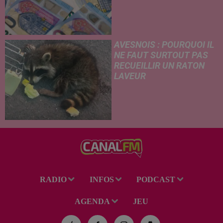
d'électricité, coup de frein sur
le démarchage téléphonique et
versement de l'allocation de
rentrée scolaire...
AVESNOIS : POURQUOI IL
NE FAUT SURTOUT PAS
RECUEILLIR UN RATON
LAVEUR
Trouvé déshydraté au bord d’un
chemin, un jeune raton laveur a
été recueilli par des habitants
de la région. Mais si l'intention
de lui porter secours part...
RADIO
INFOS
PODCAST
AGENDA
JEU