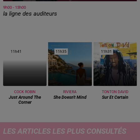
9h00 - 13h00
la ligne des auditeurs
11h41
11h41
11h35
11h35
11h31
11h31
COCK ROBIN
RIVIERA
TONTON DAVID
Just Around The
She Doesn't Mind
Sur Et Certain
Corner
LES ARTICLES LES PLUS CONSULTÉS