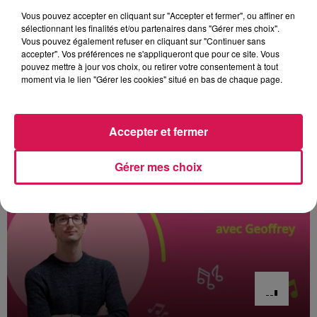
pathologie, la députée et conseillère municipale d’Avesnes
Vous pouvez accepter en cliquant sur "Accepter et fermer", ou affiner en
propose de renforcer la formation des Soignants, ainsi que
sélectionnant les finalités et/ou partenaires dans "Gérer mes choix".
les dispositifs de prévention et d’information sur les piqûres
Vous pouvez également refuser en cliquant sur "Continuer sans
de tiques, responsables d’infection des articulations, des
accepter". Vos préférences ne s'appliqueront que pour ce site. Vous
pouvez mettre à jour vos choix, ou retirer votre consentement à tout
nerfs et de la peau.
moment via le lien "Gérer les cookies" situé en bas de chaque page.
Par Paul Schuler, avec les contributions de Delphine Hernu
À L'ANTENNE
Accepter et fermer
Gérer mes choix