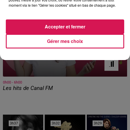
moment via le lien "Gérer les cookies" situé en bas de chaque page.
Accepter et fermer
Gérer mes choix
0h00 - 6h00
Les hits de Canal FM
3h37
3h37
3h32
3h32
3h29
3h29