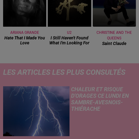
ARIANA GRANDE
U2
CHRISTINE AND THE
Hate That I Made You
I Still Haven't Found
QUEENS
Love
What I'm Looking For
Saint Claude
LES ARTICLES LES PLUS CONSULTÉS
CHALEUR ET RISQUE
D'ORAGES CE LUNDI EN
SAMBRE-AVESNOIS-
THIÉRACHE
Un temps typiquement estival
et changeant concerne nos
secteurs ce lundi 3 août. Entre
des températures élevées