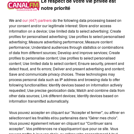
Le respect de votre vie privée est
traction, ainsi que des chariots d’époque. Vous pourrez
notre priorité
aussi assister à des démonstrations équestres ou
d’attelage militaire, c’est ce samedi dès 14h et ce
We and
our (447) partners
do the following data processing based on
your consent and/or our legitimate interest: Store and/or access
dimanche toute la journée, à Preux-au-Bois. Accès libre et
information on a device; Use limited data to select advertising; Create
gratuit !
profiles for personalised advertising; Use profiles to select personalised
advertising; Measure advertising performance; Measure content
Des balades en calèche cet après-midi et mercredi à Le
performance; Understand audiences through statistics or combinations
of data from different sources; Develop and improve services; Create
Quesnoy
profiles to personalise content; Use profiles to select personalised
content; Use limited data to select content; Ensure security, prevent and
detect fraud, and fix errors; Deliver and present advertising and content;
En plus des parcours de découverte des remparts du
Save and communicate privacy choices. These technologies may
Quesnoy en Gyropode, l’association « Utile et Agréable du
process personal data such as IP address and browsing data to offer
following functionalities: Identify devices based on information actively
Trait du Nord » vous propose aujourd’hui et demain des
requested; Use precise geolocation data; Match and combine data from
balades de 20mn en calèche, depuis la base de loisirs de
other data sources; Link different devices; Identify devices based on
l’étang du Pont-Rouge. Les départs seront donnés entre
information transmitted automatically.
13h30 et 18h, pour seulement 2 € par personne.
Vous pouvez accepter en cliquant sur "Accepter et fermer", ou affiner en
sélectionnant les finalités et/ou partenaires dans "Gérer mes choix".
Par Paul Schuler
Vous pouvez également refuser en cliquant sur "Continuer sans
À L'ANTENNE
accepter". Vos préférences ne s'appliqueront que pour ce site. Vous
pouvez mettre à jour vos choix, ou retirer votre consentement à tout