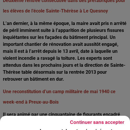
Deuxième rentrée consécutive dans des préfabriqués pour
les élèves de l’école Sainte-Thérèse à Le Quesnoy
L’an dernier, à la même époque, la maire avait pris n arrêté
de péril imminent suite à l’apparition de plusieurs fissures
inquiétantes sur les façades du bâtiment principal. Un
important chantier de rénovation avait aussitôt engagé,
mais il est à l’arrêt depuis le 13 avril, date à laquelle un
violent incendie a ravagé la toiture. Les experts sont
attendus dans les prochains jours et la direction de Sainte-
Thérèse table désormais sur la rentrée 2013 pour
retrouver un bâtiment en dur.
Une reconstitution d’un camp militaire de mai 1940 ce
week-end à Preux-au-Bois
Il sera animé par une cinquantaine de figurants encadré
Continuer sans accepter
par « Les Sabots de la mémoire ». On y trouvera aussi des
dizaines de véhicules civils et militaires, à moteur ou à