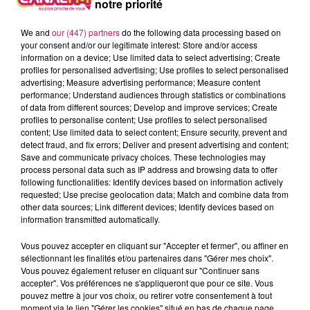
notre priorité
We and
our (447) partners
do the following data processing based on
your consent and/or our legitimate interest: Store and/or access
information on a device; Use limited data to select advertising; Create
profiles for personalised advertising; Use profiles to select personalised
advertising; Measure advertising performance; Measure content
performance; Understand audiences through statistics or combinations
of data from different sources; Develop and improve services; Create
Une seule opposante demeure donc : Cathy Menet. Pour elle,
profiles to personalise content; Use profiles to select personalised
cet appel du pied de Maire à 2 des 3 groupes d’opposition,
content; Use limited data to select content; Ensure security, prevent and
detect fraud, and fix errors; Deliver and present advertising and content;
prépare les éventuelles prochaines élections municipales,
Save and communicate privacy choices. These technologies may
alors que le Conseil d’Etat doit décider de l’annulation ou pas
process personal data such as IP address and browsing data to offer
des élections municipales de mars 2020. Cathy Menet :
following functionalities: Identify devices based on information actively
requested; Use precise geolocation data; Match and combine data from
other data sources; Link different devices; Identify devices based on
information transmitted automatically.
Vous pouvez accepter en cliquant sur "Accepter et fermer", ou affiner en
Par Delphine Hernu
sélectionnant les finalités et/ou partenaires dans "Gérer mes choix".
Vous pouvez également refuser en cliquant sur "Continuer sans
À L'ANTENNE
accepter". Vos préférences ne s'appliqueront que pour ce site. Vous
pouvez mettre à jour vos choix, ou retirer votre consentement à tout
moment via le lien "Gérer les cookies" situé en bas de chaque page.