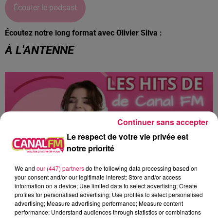
Écouter le podcast
Écoutez notre long format avec Olivier Silva :
À L'ANTENNE
Continuer sans accepter
Le respect de votre vie privée est
notre priorité
We and
our (447) partners
do the following data processing based on
your consent and/or our legitimate interest: Store and/or access
information on a device; Use limited data to select advertising; Create
profiles for personalised advertising; Use profiles to select personalised
12h00 - 22h00
advertising; Measure advertising performance; Measure content
Les hits de Canal FM
performance; Understand audiences through statistics or combinations