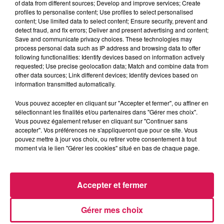
of data from different sources; Develop and improve services; Create
profiles to personalise content; Use profiles to select personalised
content; Use limited data to select content; Ensure security, prevent and
detect fraud, and fix errors; Deliver and present advertising and content;
Save and communicate privacy choices. These technologies may
process personal data such as IP address and browsing data to offer
20h30
20h30
20h27
20h27
20h22
20h22
following functionalities: Identify devices based on information actively
requested; Use precise geolocation data; Match and combine data from
other data sources; Link different devices; Identify devices based on
information transmitted automatically.
Vous pouvez accepter en cliquant sur "Accepter et fermer", ou affiner en
sélectionnant les finalités et/ou partenaires dans "Gérer mes choix".
AMIR
MILEY CYRUS
ALL 4 ONE
Vous pouvez également refuser en cliquant sur "Continuer sans
On Dirait
Dream As One
I Swear
accepter". Vos préférences ne s'appliqueront que pour ce site. Vous
pouvez mettre à jour vos choix, ou retirer votre consentement à tout
moment via le lien "Gérer les cookies" situé en bas de chaque page.
LES ARTICLES LES PLUS CONSULTÉS
Accepter et fermer
CHALEUR ET RISQUE
D'ORAGES CE LUNDI EN
Gérer mes choix
SAMBRE-AVESNOIS-