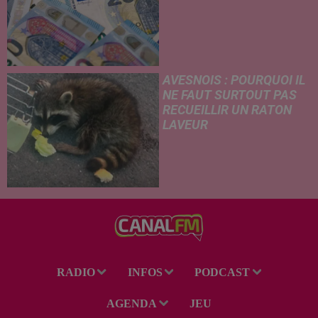
hausse de la facture
d'électricité, coup de frein sur
le démarchage téléphonique et
versement de l'allocation de
rentrée scolaire...
AVESNOIS : POURQUOI IL
NE FAUT SURTOUT PAS
RECUEILLIR UN RATON
LAVEUR
Trouvé déshydraté au bord d’un
chemin, un jeune raton laveur a
été recueilli par des habitants
de la région. Mais si l'intention
de lui porter secours part...
RADIO
INFOS
PODCAST
AGENDA
JEU