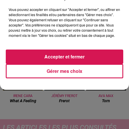
Vous pouvez accepter en cliquant sur "Accepter et fermer", ou affiner en
sélectionnant les finalités et/ou partenaires dans "Gérer mes choix".
20h00 - 22h00
Vous pouvez également refuser en cliquant sur "Continuer sans
Les hits de Canal FM
accepter". Vos préférences ne s'appliqueront que pour ce site. Vous
pouvez mettre à jour vos choix, ou retirer votre consentement à tout
moment via le lien "Gérer les cookies" situé en bas de chaque page.
Accepter et fermer
20h43
20h43
20h41
20h41
20h37
20h37
Gérer mes choix
IRENE CARA
JÉRÉMY FREROT
AVA MAX
What A Feeling
Frerot
Torn
LES ARTICLES LES PLUS CONSULTÉS