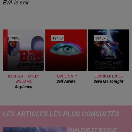
EVA le soir
19h06
19h06
19h03
19h03
18h57
18h57
B.O.B FEAT. HAYLEY
TEMPER CITY
JENNIFER LOPEZ
Self Aware
Save Me Tonight
WILLIAMS
Airplanes
LES ARTICLES LES PLUS CONSULTÉS
CHALEUR ET RISQUE