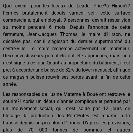
Quel avenir pour les locaux du Leader Price?à Hirson??
Fermés brutalement depuis samedi soir, cette surface
commerciale, qui employait 9 personnes, devrait rester vide
au moins pendant 6 mois. Depuis l’annonce de cette
fermeture, Jean-Jacques Thomas, le maire d’Hirson, ne
décolère pas, car il s’agissait du dernier supermarché du
centre-ville. Le maire recherche activement un repreneur.
Deux investisseurs potentiels
ont été approchés
, mais rien
n’est signé à ce jour. Quant au propriétaire du bâtiment, il est
prêt à accorder une baisse de 32% du loyer mensuel, afin que
ce magasin puisse rouvrir ses portes avant la fin de cette
année.
Les responsables de
l’usine Materne à Boué
ont retrouvé le
sourire?! A
près un début d’année compliqué et perturbé par
un mouvement social, qui s’est soldé par 12 jours de
blocage, la production des
Pom’Potes
est repartie à la
hausse
depuis un peu plus d’1 mois
. D’après les prévisions,
plus de 70 000 tonnes de pommes
et autres