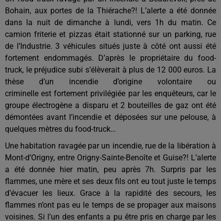
Bohain, aux portes de la Thiérache?! L’alerte a été donnée
dans la nuit de dimanche à lundi, vers 1h du matin. Ce
camion friterie et pizzas était stationné sur un parking, rue
de l’Industrie. 3 véhicules situés juste à côté ont aussi été
fortement endommagés. D’après le propriétaire du food-
truck, le préjudice subi s’élèverait à plus de 12 000 euro
s
. La
thèse d’un incendie
d’origine
volontaire ou
criminel
le
est
fortement
privilégiée par les enquêteurs, car le
groupe électrogène a disparu et 2 bouteilles de gaz ont été
démontées avant l’incendie et déposées sur une pelouse, à
quelques mètres du food-truck…
Une habitation ravagée par un incendie, rue de la libération à
Mont-
d’Origny
, entre Origny-Sainte-Benoîte et Guise?! L’alerte
a été donnée hier matin, peu après 7h. Surpris par les
flammes, une mère et ses deux fils ont eu tout juste le temps
d’évacuer les lieux. Grace à la rapidité des secours, les
flammes n’ont pas eu le temps de se propager aux maisons
voisines. Si l’un des enfants a
pu être
pris en charge par les