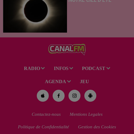
NOTRE CIEL D’ÉTÉ
C’est un été céleste
exceptionnel qui s'annonce
dans notre région. Entre le
spectacle des étoiles filantes
des Perséides et l’éclipse de
Soleil du mercredi...
RADIO
INFOS
PODCAST
AGENDA
JEU
Contactez-nous
Mentions Legales
Politique de Confidentialité
Gestion des Cookies