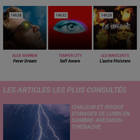
14h38
14h38
14h32
14h32
14h28
14h28
ALEX WARREN
TEMPER CITY
LES INNOCENTS
Fever Dream
Self Aware
L'autre Finistere
LES ARTICLES LES PLUS CONSULTÉS
CHALEUR ET RISQUE
D'ORAGES CE LUNDI EN
SAMBRE-AVESNOIS-
THIÉRACHE
Un temps typiquement estival