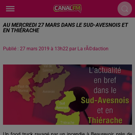
AU MERCREDI 27 MARS DANS LE SUD-AVESNOIS ET
EN THIÉRACHE
Publié : 27 mars 2019 à 13h22 par La rÃ©daction
Un food truck
ravagé par un incendie
à Beaurevoir, près de