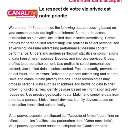
Continuer sans accepter
loi Blanquer
, ce samedi, dans les rues de Paris.
Le respect de votre vie privée est
Pas d’augmentation cette année des impôts locaux pour les
notre priorité
habitants du sud-Avesnois?! C’est la principale information
du conseil communautaire qui s’est tenu hier soir au PIDE de
We and
our (447) partners
do the following data processing based on
Fourmies. Les taux resteront donc au même niveau que l’an
your consent and/or our legitimate interest: Store and/or access
information on a device; Use limited data to select advertising; Create
dernier. Grace au million de recettes supplémentaires obtenu
profiles for personalised advertising; Use profiles to select personalised
l’an dernier, avec les augmentations des impôts locaux, la
advertising; Measure advertising performance; Measure content
situation financière de la communauté de communes s’est
performance; Understand audiences through statistics or combinations
of data from different sources; Develop and improve services; Create
nettement améliorée, d’autant que les dotations de l’état
profiles to personalise content; Use profiles to select personalised
devraient augmenter dans les prochaines années, suite aux
content; Use limited data to select content; Ensure security, prevent and
transferts de nouvelles compétences. Cet argent
detect fraud, and fix errors; Deliver and present advertising and content;
Save and communicate privacy choices. These technologies may
supplémentaire permettra cette année d’équilibrer le budget
process personal data such as IP address and browsing data to offer
en fonctionnement et
surtout
d’investir massivement en
following functionalities: Identify devices based on information actively
faveur de nouveaux projets,
comme par
requested; Use precise geolocation data; Match and combine data from
other data sources; Link different devices; Identify devices based on
exemple
l
’aménagement
d’une
nouvelle zone d’activité d
ans
information transmitted automatically.
le quartier de l’Espérance ou la création d’un village
d’artisans sur la ZAC de la Marlière, face au PIDE de
Vous pouvez accepter en cliquant sur "Accepter et fermer", ou affiner en
sélectionnant les finalités et/ou partenaires dans "Gérer mes choix".
Fourmies.
Vous pouvez également refuser en cliquant sur "Continuer sans