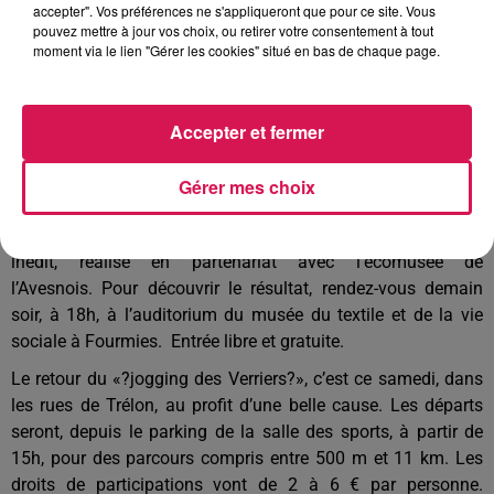
accepter". Vos préférences ne s'appliqueront que pour ce site. Vous
Un appel à candidature pour intégrer le Conseil Citoyen de
pouvez mettre à jour vos choix, ou retirer votre consentement à tout
Fourmies?! Ce lieu permet d’élaborer des projets pour
moment via le lien "Gérer les cookies" situé en bas de chaque page.
améliorer la cohésion des fourmisiens et le cadre de vie
.
Si
vous habitez Fourmies et que vous avez plus de 18 ans,
vous pouvez déposer votre candidature, en mairie de
Accepter et fermer
Fourmies, avant le 10 avril.
Une projection d’archives cinématographiques dédiées à
Gérer mes choix
l’histoire de Fourmies dans les années 1950. C’est
l’association «?Archipop?» qui est à l’origine de ce document
inédit, réalisé en partenariat avec l’écomusée de
l’Avesnois.
Pour découvrir le résultat,
rendez-vous demain
soir, à 18h, à l’auditorium du musée du textile et de la vie
sociale à Fourmies. Entrée
libre et
gratuite.
Le retour du «?jogging des Verriers?»,
c’est
ce samedi, dans
les rues de Trélon
, au profit d’une belle cause
. Les départs
seront, depuis le parking de la salle des sports, à partir de
15h, pour des parcours compris entre 500 m et 11 km. Les
droits de participations vont de 2 à 6 € par personne.