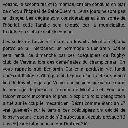
voisi
ns, le second fils et la maman,
ont été conduits
en état
de choc à l’hôpital de Saint-Quentin
. Leurs jours ne sont pas
en danger
. Les dégâts sont considérables et à sa sortie de
l’hôpital, cette famille sera relogée par la municipalité.
L’origine du sinistre
reste
inconnue.
Les suites de l’accident mortel du travail à Montcornet, aux
portes de la Thiérache?: un hommage à Benjamin Carlier
sera rendu ce dimanche par ces coéquipiers du Rugby-
club
de
Vervins, lors
des demi-finales du championnat.
On
vous rappelle que Benjam
in Carlier a perdu?la vie
, lundi
après-midi alors qu’il regonflait le pneu d’un tracteur sur son
lieu de travail, le garage Vulco, une société spécialisée dans
le montage de pneus à
la sortie de
Montcornet. Pour une
raison encore inconnue, le pneu a explosé et la déflagration
a tué sur le coup le mécanicien. Décrit comme étant un «?
vrai
guerrier?» sur le terrain, ces coéquipiers ont décidé de
laisser vacant le poste de n°2 qu’occupait depuis presque 10
ans ce jeune talonneur
aujourd’hui décédé.