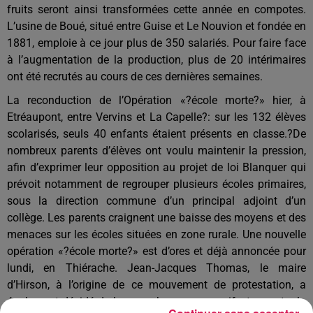
fruits
seront
ainsi
transformées cette année en compotes.
L’usine de Boué, si
tué entre Guise et Le Nouvion et
fondée en
1881, emploie à ce jour plus de 350 salariés. Pour faire face
à l’augmentation de la production, plus de 20 intérimaires
ont été recrutés au cours de ces dernières semaines.
La reconduction de l’Opération «?école morte?» hier, à
Etréaupont, entre Vervins et La Capelle?: sur les 132 élèves
scolarisés, seuls 40 enfants étaient présents en classe.?De
nombreux parents d’élèves ont voulu maintenir la pression,
afin d’exprimer leur opposition au projet de loi Blanquer qui
prévoit notamment de regrouper plusieurs écoles primaires,
sous la direction commune d’un principal adjoint d’un
collège. Les parents craignent une baisse des moyens et des
menaces sur les écoles situées en zone rurale. Une nouvelle
opération «?école morte?» est d’ores et déjà annoncée pour
lundi,
en
Thiérache. Jean-Jacques Thomas, le maire
d’Hirson, à l’origine de ce mouvement de protestation, a
également décidé de louer un bus, pour manifester
contre la