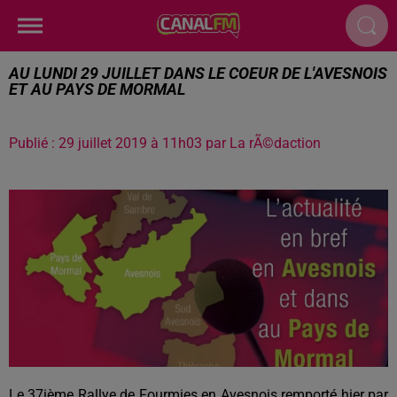
AU LUNDI 29 JUILLET DANS LE COEUR DE L'AVESNOIS
ET AU PAYS DE MORMAL
Publié : 29 juillet 2019 à 11h03 par La rÃ©daction
Le 37ième Rallye de Fourmies en Avesnois remporté hier par