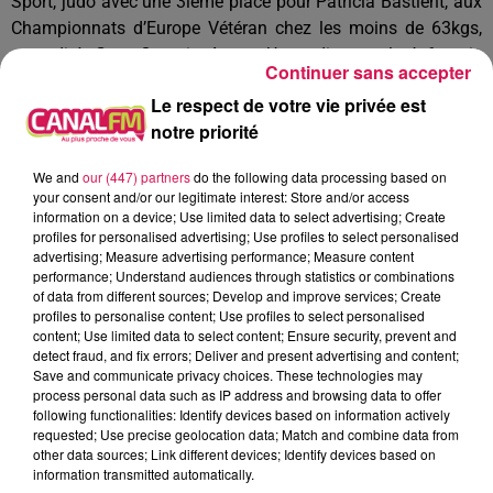
Sport, judo avec une 3ième place pour Patricia Bastient, aux
Championnats d’Europe Vétéran chez les moins de 63kgs,
samedi à Gran Canaria Arena. Un podium malgré 6 mois
Continuer sans accepter
sans entraînement en raison d’une blessure à l’épaule.
Le respect de votre vie privée est
Patricia Bastient, l’entraîneur du Judo Club de Solre-le-
notre priorité
Château a montré une grande détermination face à une
adversaire italienne qui l’avait battue deux ans plus tôt.
We and
our (447) partners
do the following data processing based on
À L'ANTENNE
your consent and/or our legitimate interest: Store and/or access
information on a device; Use limited data to select advertising; Create
profiles for personalised advertising; Use profiles to select personalised
advertising; Measure advertising performance; Measure content
performance; Understand audiences through statistics or combinations
of data from different sources; Develop and improve services; Create
profiles to personalise content; Use profiles to select personalised
content; Use limited data to select content; Ensure security, prevent and
detect fraud, and fix errors; Deliver and present advertising and content;
Save and communicate privacy choices. These technologies may
process personal data such as IP address and browsing data to offer
following functionalities: Identify devices based on information actively
requested; Use precise geolocation data; Match and combine data from
other data sources; Link different devices; Identify devices based on
information transmitted automatically.