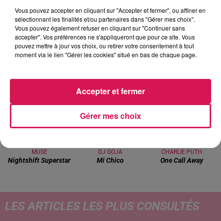
Vous pouvez accepter en cliquant sur "Accepter et fermer", ou affiner en
sélectionnant les finalités et/ou partenaires dans "Gérer mes choix".
13h00 - 16h00
Les hits de Canal FM
Vous pouvez également refuser en cliquant sur "Continuer sans
accepter". Vos préférences ne s'appliqueront que pour ce site. Vous
pouvez mettre à jour vos choix, ou retirer votre consentement à tout
moment via le lien "Gérer les cookies" situé en bas de chaque page.
13h57
13h57
13h55
13h55
13h42
13h42
Accepter et fermer
Gérer mes choix
MUSE
DJ GOJA
CHARLIE PUTH
Nightshift Superstar
Mi Chico
One Call Away
LES ARTICLES LES PLUS CONSULTÉS