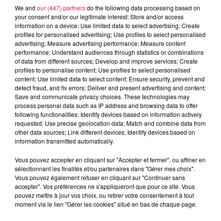
espèces aquatiques dans le Val de Sambre à Obrechies. La
We and
our (447) partners
do the following data processing based on
your consent and/or our legitimate interest: Store and/or access
fédération du Nord pour la pêche et la protection du milieu
information on a device; Use limited data to select advertising; Create
aquatique, en partenariat avec l’Agglomération, débutera au
profiles for personalised advertising; Use profiles to select personalised
2nd semestre 2019 des travaux d’aménagement du lit de la
advertising; Measure advertising performance; Measure content
performance; Understand audiences through statistics or combinations
Solre au niveau du moulin d’Obrechies. En effet, il existe
of data from different sources; Develop and improve services; Create
actuellement un dénivelé formant une petite cascade qui
profiles to personalise content; Use profiles to select personalised
empêche les poissons de se déplacer librement au sein de la
content; Use limited data to select content; Ensure security, prevent and
detect fraud, and fix errors; Deliver and present advertising and content;
rivière. L’ouvrage qui perturbe le libre écoulement des eaux
Save and communicate privacy choices. These technologies may
sera supprimé pour laisser les animaux aquatiques coloniser
process personal data such as IP address and browsing data to offer
les lieux et ainsi favoriser leur reproduction et leur
following functionalities: Identify devices based on information actively
requested; Use precise geolocation data; Match and combine data from
développement. Le montant total des travaux est estimé à
other data sources; Link different devices; Identify devices based on
82 000€, financés par l’Agence de l’Eau (70%) et par l’Agglo
information transmitted automatically.
(30%).
Vous pouvez accepter en cliquant sur "Accepter et fermer", ou affiner en
À L'ANTENNE
sélectionnant les finalités et/ou partenaires dans "Gérer mes choix".
Vous pouvez également refuser en cliquant sur "Continuer sans
accepter". Vos préférences ne s'appliqueront que pour ce site. Vous
pouvez mettre à jour vos choix, ou retirer votre consentement à tout
moment via le lien "Gérer les cookies" situé en bas de chaque page.