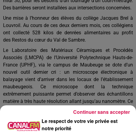
midi 30, pour les besoins d’un tournage d’un court-métrage.
Des barrières seront installées aux intersections concernées.
Une mise à l’honneur des élèves du collège Jacques Brel à
Louvroil
.
Au cours de ces deux derniers mois, ces collégiens
ont collecté 528 kilos de denrées alimentaires
au profit
des
Restos du cœur du Val de Sambre.
Le Laboratoire des Matériaux Céramiques et Procédés
Associés (LMCPA) de l’Université Polytechnique Hauts-de-
France (UPHF), via le campus de Maubeuge se dote d’un
nouvel outil dernier cri : un microscope électronique à
balayage vient d’arriver dans les locaux de l’établissement
maubeugeois. Ce microscope dont la technique
extrêmement puissante permet d’observer des échantillons
matière à très haute résolution allant jusqu’au nanomètre. Ce
nouvel outil permet au laboratoire de mener des études
Continuer sans accepter
encore plus pointues et de développer et renforcer ses
Le respect de votre vie privée est
partenariats avec le tissu économique local.
notre priorité
Un aménagement de la Solre pour le développement des