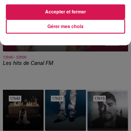
Accepter et fermer
Gérer mes choix
12h00 - 22h00
Les hits de Canal FM
17h42
17h42
17h21
17h21
17h15
17h15