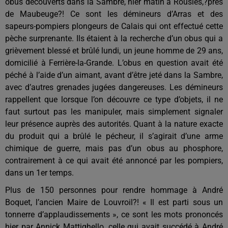
obus
découverts dans la Sambre, hier matin à Rousies,?près
de Maubeuge?! Ce sont les démineurs d’Arras et des
sapeurs-pompiers plongeurs de Calais qui ont effectué cette
pèche surprenante. Ils étaient à la recherche d’un obus qui a
grièvement blessé et brûlé lundi, un jeune homme de 29 ans,
domicilié à Ferrière-la-Grande. L’obus en question avait été
péché à l’aide d’un aimant, avant d’être jeté dans la Sambre,
avec d’autres grenades jugées dangereuses. Les démineurs
rappellent que l
orsque l’on découvre ce type d’objets, il ne
faut surtout pas les manipuler, mais simplement signaler
leur présence auprès des autorités. Quant à la
nature exacte
du produit qui a brûlé le pécheur, il
s’agi
rait
d’une arme
chimique de guerre, mais pas d’un obus au phosphore,
contrairement à ce qui avait été annoncé par les pompiers,
dans un 1er temps.
Plus de 150 personnes pour rendre hommage
à André
Boquet, l’a
ncien Maire de Louvroil?! « Il est parti sous un
tonnerre d’applaudissements », ce sont les mots prononcés
hier par Annick Mattighello, celle qui avait succédé à André