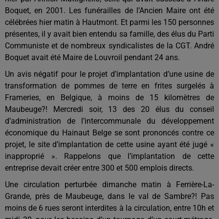
Boquet, en 2001. Les funérailles de l’Ancien Maire ont été
célébrées
hier matin à Hautmont. Et p
armi les 150 personnes
présentes, il y avait bien entendu sa famille, des élus du Parti
Communiste et de nombreux syndicalistes de la CGT. André
Boquet a
vait
été Maire de Louvroil pendant 24 ans
.
Un avis négatif pour le projet d’implantation d’une usine de
transformation de pommes de terre en frites surgelés à
Frameries, en Belgique, à moins de 15 kilomètres de
Maubeuge?! Mercredi soir, 13 des 20 élus du conseil
d’administration de l’intercommunale du développement
économique du Hainaut Belge se sont prononcés contre ce
projet, le site d’impl
antation de cette usine ayant ét
é jugé «
inapproprié ». Rappelons q
ue l’implantation de cette
entreprise
devait cré
er entre
300
et 500
emplois
directs.
Une circulation perturbée dimanche matin à Ferrière-La-
Grande, près de Maubeuge, dans le val de Sambre?! Pas
moins de 6 rues seront interdites à la circulation, entre 10h et