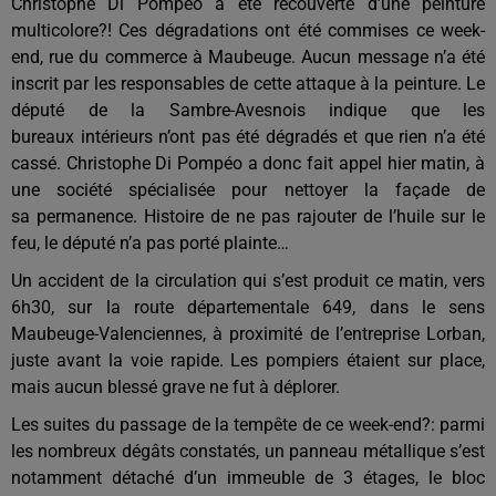
Christophe Di Pompéo
a été
recouverte d’une peinture
multicolore?! Ces dégradations ont été commises ce week-
end, rue du commerce à Maubeuge. Aucun message n’a été
inscrit par les responsables de cette attaque à la peinture. Le
député de la Sambre-Avesnois indique que
l
es
bureaux
intérieurs
n’ont pas été dégradés et que rien n’a été
cassé. Christophe Di Pompéo a donc fait appel hier matin, à
une société spécialisée pour nettoyer
la
façade
de
sa
permanence. Histoire de ne pas rajouter de l’huile sur le
feu, le député
n’a pas porté
plainte
…
Un accident de la circulation qui s’est produit ce matin, vers
6h30, sur la route départementale 649, dans le sens
Maubeuge-Valenciennes, à proximité de l’entreprise Lorban,
juste avant la voie rapide. Les pompiers étaient sur place,
mais aucun blessé grave ne fut à déplorer.
Les suites du passage de la tempête de ce week-end?: parmi
les nombreux dégâts constatés, un panneau métallique s’est
notamment détaché d’un immeuble de 3 étages, le bloc