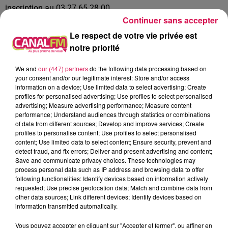
inscription au 03 27 65 28 00.
Continuer sans accepter
Le Centre Commercial d’Action Social de maubeuge organise
Le respect de votre vie privée est
un atelier d’ le jeudi 28 mars pour les personnes âgées de
notre priorité
plus de 60 ans résidant à Maubeuge. Les inscriptions sont
prises en compte jusqu'au 13 mars auprès d’Allo Seniors au
We and
our (447) partners
do the following data processing based on
0800 159 600 (numéro vert). L’activité est gratuite. Rendez-
your consent and/or our legitimate interest: Store and/or access
vous à la salle des fêtes du Faubourg de Mons à partir de
information on a device; Use limited data to select advertising; Create
profiles for personalised advertising; Use profiles to select personalised
14h30.
advertising; Measure advertising performance; Measure content
performance; Understand audiences through statistics or combinations
La Sambrienne Camille Lou de retour dans la Série les
of data from different sources; Develop and improve services; Create
bracelets rouges sur TF1 qui a repris hier soir. Sans donner
profiles to personalise content; Use profiles to select personalised
trop d’informations on verra beaucoup moins Camille Lou
content; Use limited data to select content; Ensure security, prevent and
detect fraud, and fix errors; Deliver and present advertising and content;
dans cette saison 2. Originaire de Bersillies, Camille Lou est
Save and communicate privacy choices. These technologies may
en ce moment en plein tournage d’une nouvelle production
process personal data such as IP address and browsing data to offer
de TF1, appelée « Le Bazar de la Charité » au côté de l’actrice
following functionalities: Identify devices based on information actively
requested; Use precise geolocation data; Match and combine data from
française Audrey Fleurot. Elle sera à l’affiche d’un film qui
other data sources; Link different devices; Identify devices based on
s’appellera « Play » au côté de l’acteur français Max Boubil.
information transmitted automatically.
En natation, la nageuse maubeugeoise de l'USM natation,
Vous pouvez accepter en cliquant sur "Accepter et fermer", ou affiner en