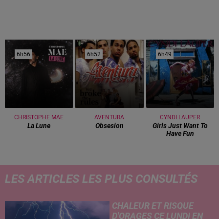
6h56
6h56
6h52
6h52
6h49
6h49
CHRISTOPHE MAE
AVENTURA
CYNDI LAUPER
La Lune
Obsesion
Girls Just Want To
Have Fun
LES ARTICLES LES PLUS CONSULTÉS
CHALEUR ET RISQUE
D'ORAGES CE LUNDI EN