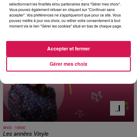
Emmanuela Bizzotto-Ravier, a participé ce week-end au
sélectionnant les finalités et/ou partenaires dans "Gérer mes choix".
championnat de France des maîtres. Elle a remporté 5
Vous pouvez également refuser en cliquant sur "Continuer sans
accepter". Vos préférences ne s'appliqueront que pour ce site. Vous
médailles, dont deux titres en Or, et battu deux records de
pouvez mettre à jour vos choix, ou retirer votre consentement à tout
France. La compétition se déroulait à Dunkerque.
moment via le lien "Gérer les cookies" situé en bas de chaque page.
À L'ANTENNE
Accepter et fermer
Gérer mes choix
8h00 - 10h00
Les années Vinyle