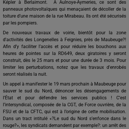
Képler à Berlaimont. A Aulnoye-Aymeries, ce sont des
panneaux photovoltaïques qui menaçaient de décoller de la
toiture d’une maison de la rue Mirabeau. Ils ont été sécurisés
par les pompiers.
De nouveaux travaux de voirie, bientôt pour la zone
d'activités des Longenelles à Feignies, près de Maubeuge?!
Afin d’y faciliter l’accès et pour réduire les bouchons aux
heures de pointes sur la RD649, deux giratoire
s
y seront
construit,
dès le
25 mars et pour une durée de 3 mois. Pour
limiter les perturbations, notez que les travaux d'enrobés
seront réalisés
la
nuit.
Un appel à manifester le 19 mars prochain à Maubeuge pour
sauver le sud du Nord, dénoncer les désengagements de
l’État et
pour
défendre
les
service
s
public
s
! C’est
l’intersyndical, composée de la CGT, de Force ouvrière, de la
FSU et de la CFTC, qui est à l’origine de cette mobilisation.
Dans un tract intitulé «?Le sud du Nord s’enfonce dans le
rouge?», les syndicats demandent par exemple?: un arrêt des