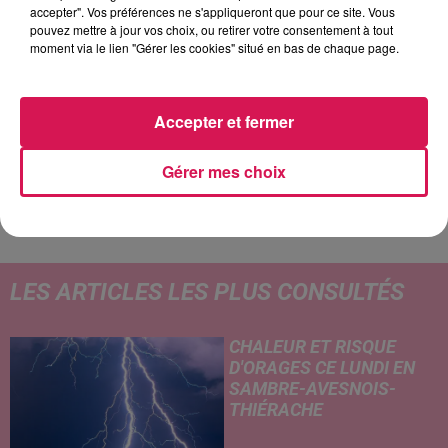
accepter". Vos préférences ne s'appliqueront que pour ce site. Vous
pouvez mettre à jour vos choix, ou retirer votre consentement à tout
4h47
4h47
4h44
4h44
4h41
4h41
moment via le lien "Gérer les cookies" situé en bas de chaque page.
Accepter et fermer
LINH
RIVIERA
NOIR DESIR
Gérer mes choix
J'avoue
She Doesn't Mind
Aux Sombres Héros
De L'a
LES ARTICLES LES PLUS CONSULTÉS
CHALEUR ET RISQUE
D'ORAGES CE LUNDI EN
SAMBRE-AVESNOIS-
THIÉRACHE
Un temps typiquement estival