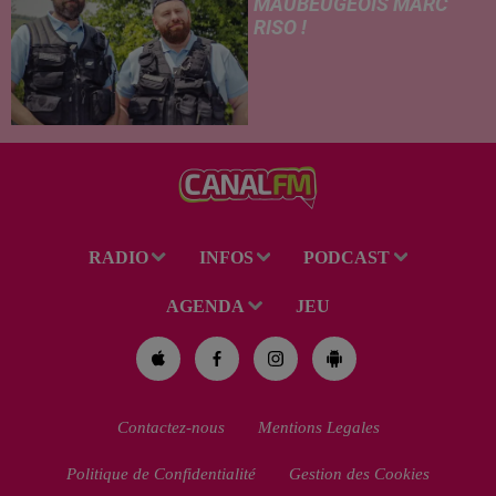
MAUBEUGEOIS MARC
RISO !
Ce mercredi, l'adaptation
cinématographique de la
célèbre bande dessinée Les
Gendarmes débarque dans
toutes les salles de cinéma. À
cette occasion, Le Réveil...
RADIO
INFOS
PODCAST
AGENDA
JEU
Contactez-nous
Mentions Legales
Politique de Confidentialité
Gestion des Cookies