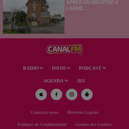
APRÈS UN MEURTRE À
L'ARME...
Un drame s'est produit au
cours de la semaine à Vervins.
À la suite du décès d’un
habitant de 46 ans, un suspect
de 38 ans a été mis en examen
pour homicide...
RADIO
INFOS
PODCAST
AGENDA
JEU
Contactez-nous
Mentions Legales
Politique de Confidentialité
Gestion des Cookies