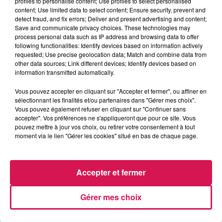
profiles to personalise content; Use profiles to select personalised
content; Use limited data to select content; Ensure security, prevent and
detect fraud, and fix errors; Deliver and present advertising and content;
13h01
13h01
12h57
12h57
12h54
12h54
Save and communicate privacy choices. These technologies may
process personal data such as IP address and browsing data to offer
following functionalities: Identify devices based on information actively
requested; Use precise geolocation data; Match and combine data from
other data sources; Link different devices; Identify devices based on
information transmitted automatically.
ZAZIE
ARIANA GRANDE
SKIP THE USE
Vous pouvez accepter en cliquant sur "Accepter et fermer", ou affiner en
Peu Importe
Hate That I Made You
We Are Good
sélectionnant les finalités et/ou partenaires dans "Gérer mes choix".
Love
Vous pouvez également refuser en cliquant sur "Continuer sans
accepter". Vos préférences ne s'appliqueront que pour ce site. Vous
pouvez mettre à jour vos choix, ou retirer votre consentement à tout
moment via le lien "Gérer les cookies" situé en bas de chaque page.
LES ARTICLES LES PLUS CONSULTÉS
Accepter et fermer
CHALEUR ET RISQUE
D'ORAGES CE LUNDI EN
SAMBRE-AVESNOIS-
Gérer mes choix
THIÉRACHE
Un temps typiquement estival