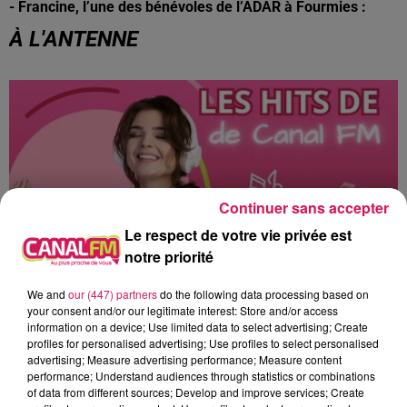
-
Francine, l’une des bénévoles de l’ADAR à Fourmies :
À L'ANTENNE
Continuer sans accepter
Le respect de votre vie privée est
notre priorité
We and
our (447) partners
do the following data processing based on
your consent and/or our legitimate interest: Store and/or access
12h00 - 22h00
information on a device; Use limited data to select advertising; Create
Les hits de Canal FM
profiles for personalised advertising; Use profiles to select personalised
advertising; Measure advertising performance; Measure content
performance; Understand audiences through statistics or combinations
of data from different sources; Develop and improve services; Create