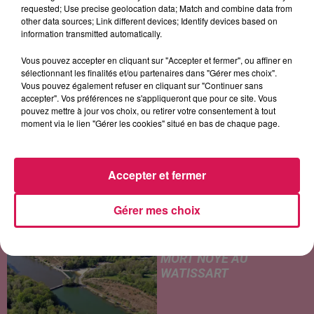
Weak
requested; Use precise geolocation data; Match and combine data from
other data sources; Link different devices; Identify devices based on
information transmitted automatically.
Vous pouvez accepter en cliquant sur "Accepter et fermer", ou affiner en
LES ARTICLES LES PLUS CONSULTÉS
sélectionnant les finalités et/ou partenaires dans "Gérer mes choix".
Vous pouvez également refuser en cliquant sur "Continuer sans
accepter". Vos préférences ne s'appliqueront que pour ce site. Vous
CHALEUR ET RISQUE
pouvez mettre à jour vos choix, ou retirer votre consentement à tout
moment via le lien "Gérer les cookies" situé en bas de chaque page.
D'ORAGES CE LUNDI EN
SAMBRE-AVESNOIS-
THIÉRACHE
Un temps typiquement estival
Accepter et fermer
et changeant concerne nos
secteurs ce lundi 3 août. Entre
Gérer mes choix
des températures élevées
JEUMONT : UN
l'après-midi et un risque
ADOLESCENT DE 14 ANS
d'averses orageuses...
MORT NOYÉ AU
WATISSART
Selon des informations
rapportées ce lundi par nos