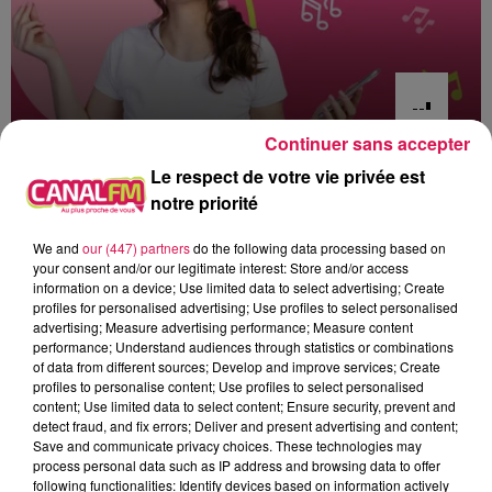
Continuer sans accepter
2h00 - 7h00
Le respect de votre vie privée est
Les hits de Canal FM
notre priorité
We and
our (447) partners
do the following data processing based on
your consent and/or our legitimate interest: Store and/or access
information on a device; Use limited data to select advertising; Create
profiles for personalised advertising; Use profiles to select personalised
3h20
3h20
3h18
3h18
3h11
3h11
advertising; Measure advertising performance; Measure content
performance; Understand audiences through statistics or combinations
of data from different sources; Develop and improve services; Create
profiles to personalise content; Use profiles to select personalised
content; Use limited data to select content; Ensure security, prevent and
detect fraud, and fix errors; Deliver and present advertising and content;
Save and communicate privacy choices. These technologies may
process personal data such as IP address and browsing data to offer
COCK ROBIN
JUNGELI FT. EMMA
CLARA LUCIANI
When Your Heart Is
Juste Un Peu
Respire Encore
following functionalities: Identify devices based on information actively