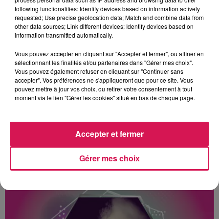
following functionalities: Identify devices based on information actively
requested; Use precise geolocation data; Match and combine data from
other data sources; Link different devices; Identify devices based on
information transmitted automatically.
Vous pouvez accepter en cliquant sur "Accepter et fermer", ou affiner en
sélectionnant les finalités et/ou partenaires dans "Gérer mes choix".
Arnaud Beauquel souligne le travail en « transversalité avec
Vous pouvez également refuser en cliquant sur "Continuer sans
les différents partenaires » dans les deux commissions de
accepter". Vos préférences ne s'appliqueront que pour ce site. Vous
l’année, portant l’une sur le logement, l’autre sur le transport.
pouvez mettre à jour vos choix, ou retirer votre consentement à tout
moment via le lien "Gérer les cookies" situé en bas de chaque page.
Arnaud Beauquel :
Accepter et fermer
Delphine Hernu
Gérer mes choix
À L'ANTENNE