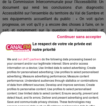
de la Commission Intercommunale pour l'Accessibilité. Un
document qui rend les conclusions d'un diagnostic
Accessibilité sur l’ensemble du territoire du Val de Sambre et
ses équipements accueillant du public : « On voit qu’on
progresse, on voit qu’il y a encore des choses à faire, on le
sait, et notamment sur la question de l’accessibilité, et
notamment sur cette question de la chaîne de déplacements
Continuer sans accepter
».
Le respect de votre vie privée est
notre priorité
We and
our (447) partners
do the following data processing based on
your consent and/or our legitimate interest: Store and/or access
information on a device; Use limited data to select advertising; Create
profiles for personalised advertising; Use profiles to select personalised
advertising; Measure advertising performance; Measure content
performance; Understand audiences through statistics or combinations
of data from different sources; Develop and improve services; Create
profiles to personalise content; Use profiles to select personalised
content; Use limited data to select content; Ensure security, prevent and
detect fraud, and fix errors; Deliver and present advertising and content;
Save and communicate privacy choices. These technologies may
process personal data such as IP address and browsing data to offer