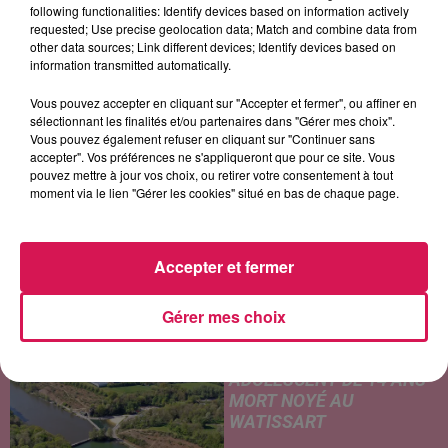
following functionalities: Identify devices based on information actively
SOUL ASYLUM
TAYLOR SWIFT
JEAN LOUIS AUBERT
requested; Use precise geolocation data; Match and combine data from
Runaway Train
Opalite
Temps A Nouveau
other data sources; Link different devices; Identify devices based on
information transmitted automatically.
Vous pouvez accepter en cliquant sur "Accepter et fermer", ou affiner en
sélectionnant les finalités et/ou partenaires dans "Gérer mes choix".
LES ARTICLES LES PLUS CONSULTÉS
Vous pouvez également refuser en cliquant sur "Continuer sans
accepter". Vos préférences ne s'appliqueront que pour ce site. Vous
pouvez mettre à jour vos choix, ou retirer votre consentement à tout
CHALEUR ET RISQUE
moment via le lien "Gérer les cookies" situé en bas de chaque page.
D'ORAGES CE LUNDI EN
SAMBRE-AVESNOIS-
THIÉRACHE
Accepter et fermer
Un temps typiquement estival
et changeant concerne nos
Gérer mes choix
secteurs ce lundi 3 août. Entre
des températures élevées
JEUMONT : UN
l'après-midi et un risque
ADOLESCENT DE 14 ANS
d'averses orageuses...
MORT NOYÉ AU
WATISSART
Selon des informations