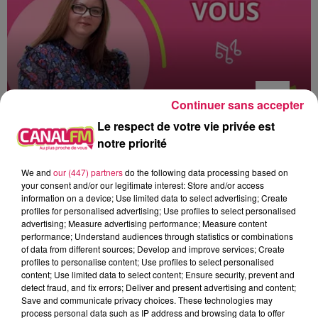
Continuer sans accepter
Le respect de votre vie privée est
notre priorité
8h00 - 12h00
EVA CHEZ VOUS
We and
our (447) partners
do the following data processing based on
your consent and/or our legitimate interest: Store and/or access
information on a device; Use limited data to select advertising; Create
profiles for personalised advertising; Use profiles to select personalised
advertising; Measure advertising performance; Measure content
performance; Understand audiences through statistics or combinations
11h22
11h22
11h18
11h18
11h06
11h06
of data from different sources; Develop and improve services; Create
profiles to personalise content; Use profiles to select personalised
content; Use limited data to select content; Ensure security, prevent and
detect fraud, and fix errors; Deliver and present advertising and content;
Save and communicate privacy choices. These technologies may
process personal data such as IP address and browsing data to offer