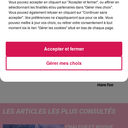
Vous pouvez accepter en cliquant sur "Accepter et fermer", ou affiner en
Les années Vinyle
sélectionnant les finalités et/ou partenaires dans "Gérer mes choix".
Vous pouvez également refuser en cliquant sur "Continuer sans
accepter". Vos préférences ne s'appliqueront que pour ce site. Vous
pouvez mettre à jour vos choix, ou retirer votre consentement à tout
moment via le lien "Gérer les cookies" situé en bas de chaque page.
6h56
6h56
6h52
6h52
6h49
6h49
Accepter et fermer
Gérer mes choix
CHRISTOPHE MAE
AVENTURA
CYNDI LAUPER
La Lune
Obsesion
Girls Just Want To
Have Fun
LES ARTICLES LES PLUS CONSULTÉS
CHALEUR ET RISQUE