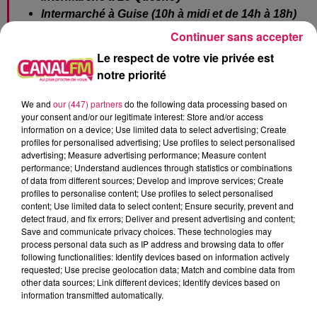
Intermarché à Guise (10h à midi et de 14h à 18h)
Auchan à Hirson (le gazole est réservé pour les
Continuer sans accepter
services d’urgence et les forces de l’ordre)
Le respect de votre vie privée est
notre priorité
Par Paul Schuler / Photo : Alex A.
À L'ANTENNE
We and
our (447) partners
do the following data processing based on
your consent and/or our legitimate interest: Store and/or access
information on a device; Use limited data to select advertising; Create
profiles for personalised advertising; Use profiles to select personalised
advertising; Measure advertising performance; Measure content
performance; Understand audiences through statistics or combinations
of data from different sources; Develop and improve services; Create
profiles to personalise content; Use profiles to select personalised
content; Use limited data to select content; Ensure security, prevent and
detect fraud, and fix errors; Deliver and present advertising and content;
Save and communicate privacy choices. These technologies may
process personal data such as IP address and browsing data to offer
following functionalities: Identify devices based on information actively
requested; Use precise geolocation data; Match and combine data from
other data sources; Link different devices; Identify devices based on
information transmitted automatically.
8h00 - 10h00