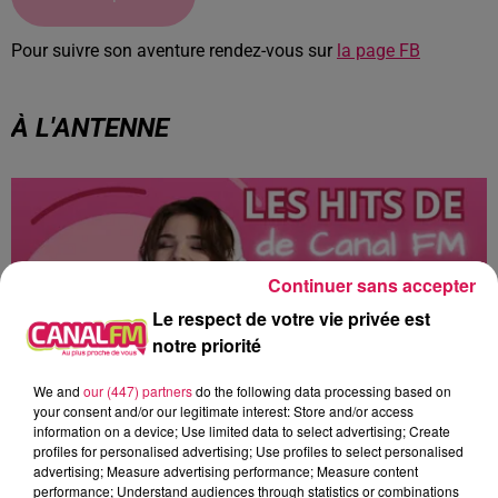
Pour suivre son aventure rendez-vous sur
la page FB
À L'ANTENNE
Continuer sans accepter
Le respect de votre vie privée est
notre priorité
We and
our (447) partners
do the following data processing based on
your consent and/or our legitimate interest: Store and/or access
information on a device; Use limited data to select advertising; Create
profiles for personalised advertising; Use profiles to select personalised
12h00 - 22h00
advertising; Measure advertising performance; Measure content
Les hits de Canal FM
performance; Understand audiences through statistics or combinations