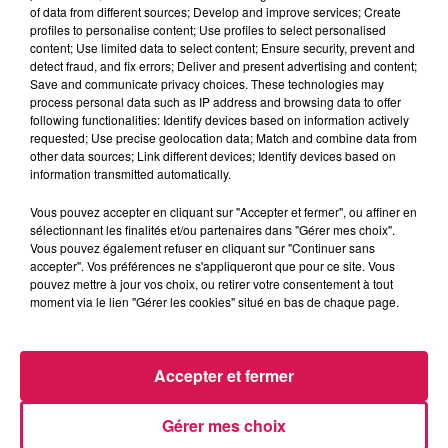
of data from different sources; Develop and improve services; Create
profiles to personalise content; Use profiles to select personalised
content; Use limited data to select content; Ensure security, prevent and
detect fraud, and fix errors; Deliver and present advertising and content;
Save and communicate privacy choices. These technologies may
process personal data such as IP address and browsing data to offer
21h32
21h32
21h29
21h29
21h25
21h25
following functionalities: Identify devices based on information actively
requested; Use precise geolocation data; Match and combine data from
other data sources; Link different devices; Identify devices based on
information transmitted automatically.
Vous pouvez accepter en cliquant sur "Accepter et fermer", ou affiner en
sélectionnant les finalités et/ou partenaires dans "Gérer mes choix".
ANGÈLE FEAT. JUSTICE
TEMPER CITY
CLARA LUCIANI
Vous pouvez également refuser en cliquant sur "Continuer sans
What You Want
Self Aware
Coeur
accepter". Vos préférences ne s'appliqueront que pour ce site. Vous
pouvez mettre à jour vos choix, ou retirer votre consentement à tout
moment via le lien "Gérer les cookies" situé en bas de chaque page.
LES ARTICLES LES PLUS CONSULTÉS
Accepter et fermer
CHALEUR ET RISQUE
Gérer mes choix
D'ORAGES CE LUNDI EN