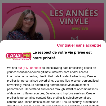
Continuer sans accepter
Le respect de votre vie privée est
notre priorité
8h00 - 10h00
We and
our (447) partners
do the following data processing based on
Les années Vinyle
your consent and/or our legitimate interest: Store and/or access
information on a device; Use limited data to select advertising; Create
profiles for personalised advertising; Use profiles to select personalised
advertising; Measure advertising performance; Measure content
performance; Understand audiences through statistics or combinations
of data from different sources; Develop and improve services; Create
profiles to personalise content; Use profiles to select personalised
6h56
6h56
6h52
6h52
6h49
6h49
content; Use limited data to select content; Ensure security, prevent and
detect fraud, and fix errors; Deliver and present advertising and content;