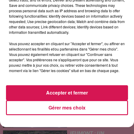
Save and communicate privacy choices. These technologies may
process personal data such as IP address and browsing data to offer
following functionalities: Identify devices based on information actively
requested; Use precise geolocation data; Match and combine data from
other data sources; Link different devices; Identify devices based on
CHRISTOPHE MAE
AVENTURA
CYNDI LAUPER
information transmitted automatically.
La Lune
Obsesion
Girls Just Want To
Have Fun
Vous pouvez accepter en cliquant sur "Accepter et fermer", ou affiner en
sélectionnant les finalités et/ou partenaires dans "Gérer mes choix".
Vous pouvez également refuser en cliquant sur "Continuer sans
accepter". Vos préférences ne s'appliqueront que pour ce site. Vous
LES ARTICLES LES PLUS CONSULTÉS
pouvez mettre à jour vos choix, ou retirer votre consentement à tout
moment via le lien "Gérer les cookies" situé en bas de chaque page.
CHALEUR ET RISQUE
D'ORAGES CE LUNDI EN
Accepter et fermer
SAMBRE-AVESNOIS-
THIÉRACHE
Gérer mes choix
Un temps typiquement estival
et changeant concerne nos
secteurs ce lundi 3 août. Entre
des températures élevées
JEUMONT : UN