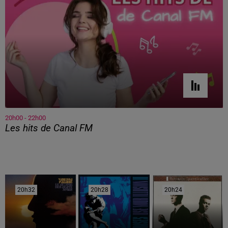
20h00 - 22h00
Les hits de Canal FM
20h32
20h32
20h28
20h28
20h24
20h24