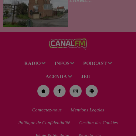
L'ARME...
Un drame s'est produit au
cours de la semaine à Vervins.
À la suite du décès d’un
habitant de 46 ans, un suspect
de 38 ans a été mis en examen
pour homicide...
RADIO
INFOS
PODCAST
AGENDA
JEU
Contactez-nous
Mentions Legales
Politique de Confidentialité
Gestion des Cookies
Régie Publicitaire
Plan du site