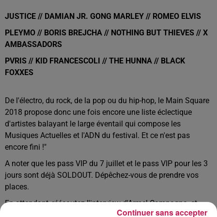
JUSTICE // DAMIAN JR. GONG MARLEY // ROMEO ELVIS
PLEYMO // BORIS BREJCHA // NOTHING BUT THIEVES // X
AMBASSADORS
PVRIS // KID FRANCESCOLI // THE HUNNA // BLACK
FOXXES
De l'électro, du rock, de la pop ou du hip-hop, le Main Square
2018 propose donc une fois encore une liste éclectique
d'artistes balayant le large éventail qui compose les
Musiques Actuelles et l'ADN du festival. Et ce n'est pas
encore fini !"
A noter que
les pass VIP du 7 juillet et le pass VIP pour les 3
jours sont déjà SOLDOUT. Dépêchez-vous de prendre vos
places.
En attendant, réécoutez l'interview d'Armel Campagna, et
Continuer sans accepter
revivez l'ambiance 2017 avec l'after movie.