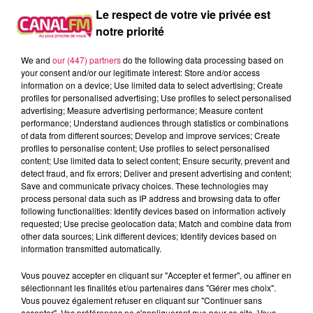
Le respect de votre vie privée est
À L'ANTENNE
notre priorité
We and
our (447) partners
do the following data processing based on
your consent and/or our legitimate interest: Store and/or access
information on a device; Use limited data to select advertising; Create
profiles for personalised advertising; Use profiles to select personalised
advertising; Measure advertising performance; Measure content
performance; Understand audiences through statistics or combinations
of data from different sources; Develop and improve services; Create
profiles to personalise content; Use profiles to select personalised
content; Use limited data to select content; Ensure security, prevent and
detect fraud, and fix errors; Deliver and present advertising and content;
Save and communicate privacy choices. These technologies may
process personal data such as IP address and browsing data to offer
following functionalities: Identify devices based on information actively
requested; Use precise geolocation data; Match and combine data from
8h00 - 12h00
other data sources; Link different devices; Identify devices based on
EVA CHEZ VOUS
information transmitted automatically.
Vous pouvez accepter en cliquant sur "Accepter et fermer", ou affiner en
sélectionnant les finalités et/ou partenaires dans "Gérer mes choix".
Vous pouvez également refuser en cliquant sur "Continuer sans
accepter". Vos préférences ne s'appliqueront que pour ce site. Vous