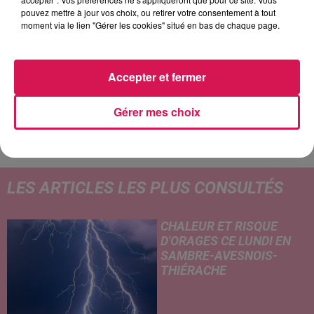
pouvez mettre à jour vos choix, ou retirer votre consentement à tout
11h03
11h03
10h53
10h53
10h49
10h49
moment via le lien "Gérer les cookies" situé en bas de chaque page.
Accepter et fermer
Gérer mes choix
OFENBACH, STARSAILOR
RIVIERA
BIGFLO
Four To The Floor
She Doesn't Mind
Picasso
LES ARTICLES LES PLUS CONSULTÉS
CHALEUR ET RISQUE
D'ORAGES CE LUNDI EN
SAMBRE-AVESNOIS-
THIÉRACHE
Un temps typiquement estival
et changeant concerne nos