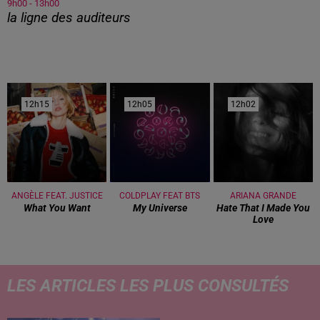
9h00 - 13h00
la ligne des auditeurs
12h15
12h15
12h05
12h05
12h02
12h02
ANGÈLE FEAT. JUSTICE
COLDPLAY FEAT BTS
ARIANA GRANDE
What You Want
My Universe
Hate That I Made You
Love
LES ARTICLES LES PLUS CONSULTÉS