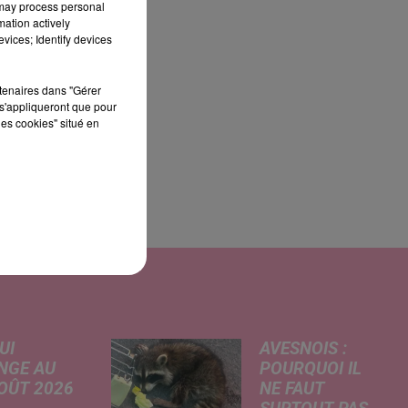
 may process personal
mation actively
vices; Identify devices
s
rtenaires dans "Gérer
s'appliqueront que pour
les cookies" situé en
UI
AVESNOIS :
NGE AU
POURQUOI IL
AOÛT 2026
NE FAUT