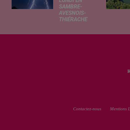
LUNDI EN
SAMBRE-
AVESNOIS-
THIÉRACHE
Un temps
typiquement
estival et
changeant
concerne nos
secteurs ce lundi
3 août. Entre des
températures
élevées l'après-
midi et un risque
d'averses
orageuses...
Contactez-nous
Mentions L