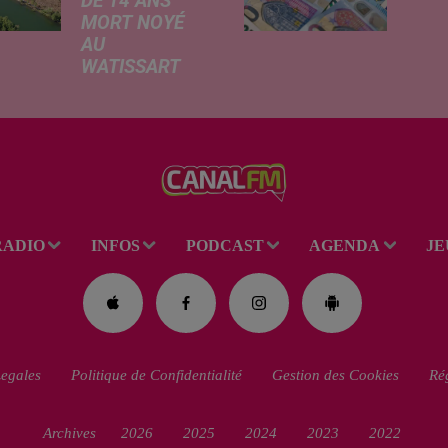
DE 14 ANS
Livret
MORT NOYÉ
revalo
AU
hauss
WATISSART
factu
Selon des
d'élec
informations
de fre
rapportées ce
déma
lundi par nos
télép
confrères de La
verse
Voix du Nord, un
l'allo
adolescent a
rentré
RADIO
INFOS
PODCAST
AGENDA
JE
perdu la vie dans
le plan d'eau de
la base de loisirs
du...
egales
Politique de Confidentialité
Gestion des Cookies
Rég
Archives
2026
2025
2024
2023
2022