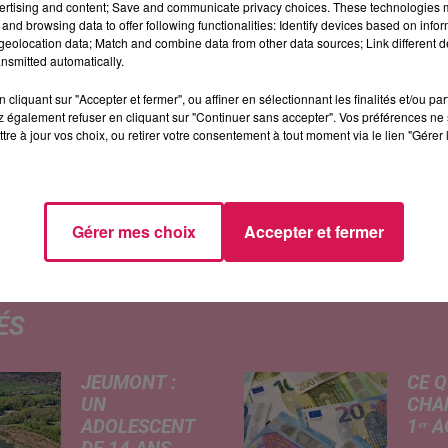
ertising and content; Save and communicate privacy choices. These technologies
les auteurs de violence conjugale et de délinquance
and browsing data to offer following functionalities: Identify devices based on infor
eolocation data; Match and combine data from other data sources; Link different de
vrable en 18 mois, contre 7 ans pour des établissement
nsmitted automatically.
out en « garantissant les mêmes standards de
cliquant sur "Accepter et fermer", ou affiner en sélectionnant les finalités et/ou pa
uvelle prison de Maubeuge sera construite en béton
 également refuser en cliquant sur "Continuer sans accepter". Vos préférences ne 
tre à jour vos choix, ou retirer votre consentement à tout moment via le lien "Gérer 
Gérer mes choix
Accepter et fermer
ÉS
JEUMONT :
CE Q
UN
CHA
ADOLESCENT
1ᵉʳ 