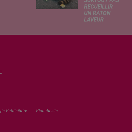
SURTOUT PAS
 A
RECUEILLIR
risé, légère
UN RATON
e de la
LAVEUR
re
Trouvé
tricité, coup
déshydraté au
in sur le
bord d’un
rchage
chemin, un jeune
honique et
raton laveur a été
ment de
recueilli par des
cation de
habitants de la
e scolaire...
U
région. Mais si
l'intention de lui
porter secours
part...
ie Publicitaire
Plan du site