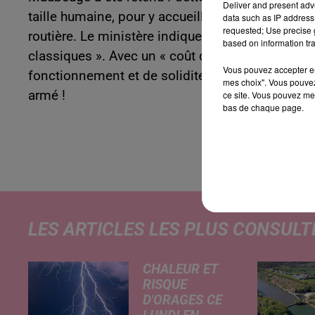
Deliver and present adv
taille humaine, pour y accueillir en particulier 
data such as IP address 
requested; Use precise g
routière. Le ministère indique qu’elle sera « li
based on information tra
classiques ». Avec un « coût divisé par deux, t
Vous pouvez accepter en 
fonctionnement et de solidité, puisque cette no
mes choix". Vous pouvez
armé !
ce site. Vous pouvez met
bas de chaque page.
LES ARTICLES LES PLUS CONSULT
CHALEUR ET
RISQUE
D'ORAGES CE