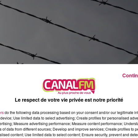
22h00 - 0h00
La ligne des Auditeurs, la redif
Contin
Le respect de votre vie privée est notre priorité
ers
do the following data processing based on your consent and/or our legitimate int
device; Use limited data to select advertising; Create profiles for personalised adver
vertising; Measure advertising performance; Measure content performance; Unders
e des prisons modulaires : dans le Nord, le site de
ns of data from different sources; Develop and improve services; Create profiles to 
alised content; Use limited data to select content; Ensure security, prevent and detect
ourra héberger jusqu’à 50 personnes. Elle sera donc 