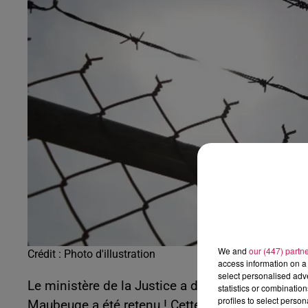
20h00 - 22h00
Les hits de Canal FM
We and
our (447) partn
Crédit :
Photo d'illustration
access information on a 
select personalised ad
Le ministère de la Justice a dévoilé lundi la list
statistics or combinatio
profiles to select person
Maubeuge a été retenu ! Cette nouvelle prison p