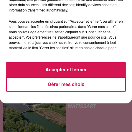
other data sources; Link different devices; Identify devices based on
information transmitted automatically.
LES ARTICLES LES PLUS CONSULTÉS
Vous pouvez accepter en cliquant sur "Accepter et fermer", ou affiner en
sélectionnant les finalités et/ou partenaires dans "Gérer mes choix".
Vous pouvez également refuser en cliquant sur "Continuer sans
accepter". Vos préférences ne s'appliqueront que pour ce site. Vous
CHALEUR ET RISQUE
pouvez mettre à jour vos choix, ou retirer votre consentement à tout
D'ORAGES CE LUNDI EN
moment via le lien "Gérer les cookies" situé en bas de chaque page.
SAMBRE-AVESNOIS-
THIÉRACHE
Un temps typiquement estival
Accepter et fermer
et changeant concerne nos
secteurs ce lundi 3 août. Entre
des températures élevées
Gérer mes choix
JEUMONT : UN
l'après-midi et un risque
ADOLESCENT DE 14 ANS
d'averses orageuses...
MORT NOYÉ AU
WATISSART
Selon des informations
rapportées ce lundi par nos
confrères de La Voix du Nord,