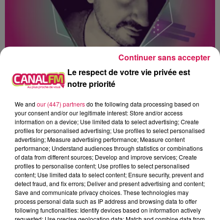
Continuer sans accepter
0h00 - 1h00
Le respect de votre vie privée est
Club'in Canal fm By Nexxyo
notre priorité
We and
our (447) partners
do the following data processing based on
your consent and/or our legitimate interest: Store and/or access
information on a device; Use limited data to select advertising; Create
profiles for personalised advertising; Use profiles to select personalised
advertising; Measure advertising performance; Measure content
15h53
15h53
15h50
15h50
15h42
15h42
performance; Understand audiences through statistics or combinations
of data from different sources; Develop and improve services; Create
profiles to personalise content; Use profiles to select personalised
content; Use limited data to select content; Ensure security, prevent and
detect fraud, and fix errors; Deliver and present advertising and content;
Save and communicate privacy choices. These technologies may
process personal data such as IP address and browsing data to offer
MC HAMMER
ZAZIE
IMAGINE DRAGONS
following functionalities: Identify devices based on information actively
U Can't Touch This
Peu Importe
Radioactive
requested; Use precise geolocation data; Match and combine data from