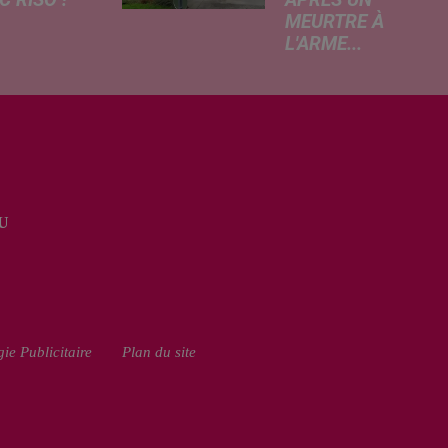
 RISO !
APRÈS UN
MEURTRE À
rcredi,
L'ARME...
ptation
Un drame s'est
atographique
produit au cours
 célèbre bande
de la semaine à
née Les
Vervins. À la
armes
suite du décès
que dans
d’un habitant de
 les salles de
46 ans, un
a. À cette
U
suspect de 38
ion, Le
ans a été mis en
...
examen pour
homicide...
ie Publicitaire
Plan du site