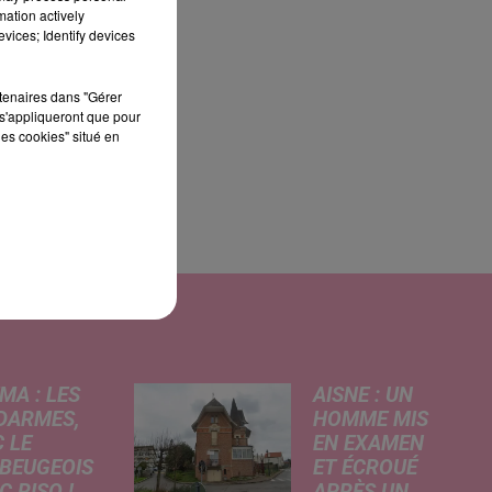
mation actively
vices; Identify devices
la
rtenaires dans "Gérer
s'appliqueront que pour
les cookies" situé en
s
MA : LES
AISNE : UN
DARMES,
HOMME MIS
 LE
EN EXAMEN
BEUGEOIS
ET ÉCROUÉ