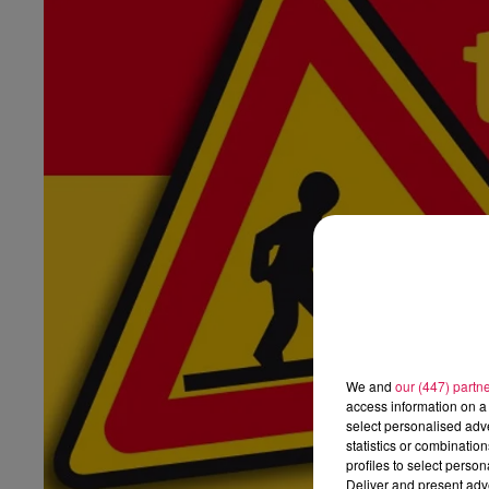
23h00 - 0h00
LUCAS GLVL MIX
We and
our (447) partn
access information on a 
select personalised ad
statistics or combinatio
profiles to select person
Deliver and present adv