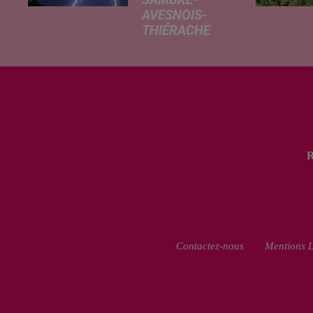
SAMBRE-
AVESNOIS-
THIÉRACHE
Un temps
typiquement
estival et
changeant
concerne nos
secteurs ce lundi
3 août. Entre des
températures
élevées l'après-
midi et un risque
d'averses
orageuses...
Contactez-nous
Mentions L