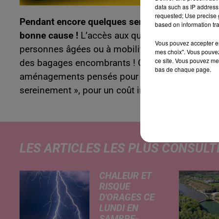
data such as IP address 
requested; Use precise g
Pendant encore quelques semaines, le chantier
based on information tra
bonne cause !
L’accès aux quais et donc aux tra
Vous pouvez accepter en 
personnes âgées ou à mobilité réduite, mais auss
mes choix". Vous pouvez
ce site. Vous pouvez met
des bagages encombrants ! Comme l’indiquent 
bas de chaque page.
aménagements pensés pour que chacun puisse ci
sereinement », pour un coût intégralement pris à
LES ARTICLES LES PLUS CONSULT
CHALEUR ET
RISQUE
D'ORAGES CE
LUNDI EN