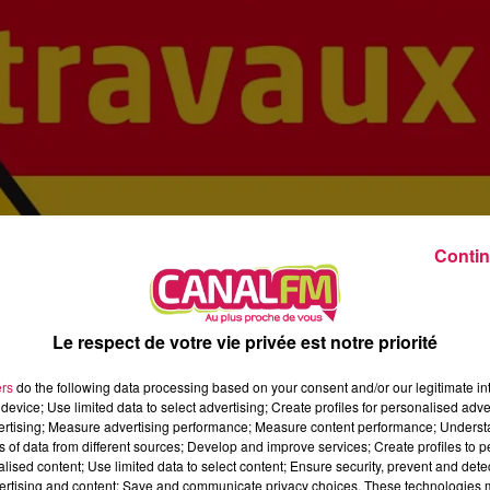
0h00 - 8h00
Les hits de Canal FM
Contin
Le respect de votre vie privée est notre priorité
ers
do the following data processing based on your consent and/or our legitimate int
device; Use limited data to select advertising; Create profiles for personalised adver
vertising; Measure advertising performance; Measure content performance; Unders
ns of data from different sources; Develop and improve services; Create profiles to 
alised content; Use limited data to select content; Ensure security, prevent and detect
ertising and content; Save and communicate privacy choices. These technologies