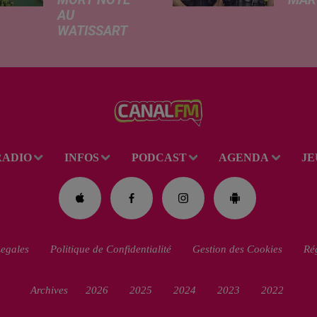
MORT NOYÉ
MARC
AU
Ce me
WATISSART
l'ada
Selon des
ciném
informations
de la
rapportées ce
dessi
lundi par nos
Gend
confrères de La
débar
Voix du Nord, un
toutes
adolescent a
ciném
RADIO
INFOS
PODCAST
AGENDA
JE
perdu la vie dans
occas
le plan d'eau de
Réveil
la base de loisirs
du...
egales
Politique de Confidentialité
Gestion des Cookies
Rég
Archives
2026
2025
2024
2023
2022