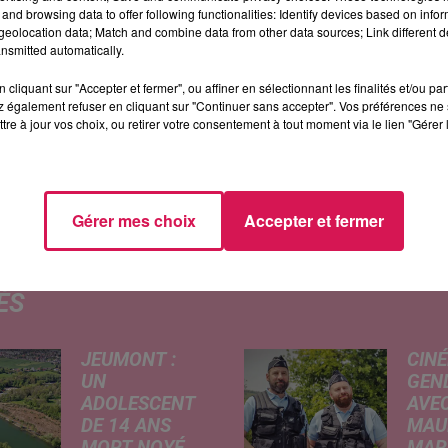
and browsing data to offer following functionalities: Identify devices based on infor
eolocation data; Match and combine data from other data sources; Link different de
 va causer quelques désagréments, mais c’est pour 
nsmitted automatically.
ins, sera donc enfin accessible aux poussettes, aux
cliquant sur "Accepter et fermer", ou affiner en sélectionnant les finalités et/ou pa
i pour faciliter celles et ceux qui se déplacent avec
 également refuser en cliquant sur "Continuer sans accepter". Vos préférences ne 
tre à jour vos choix, ou retirer votre consentement à tout moment via le lien "Gérer 
l
a SNCF et la région Haut-de-France
, ce sont « des
rculer plus simplement, plus confortablement, plu
 leurs charges, dépassant les 12 millions d’euros !
Gérer mes choix
Accepter et fermer
ÉS
JEUMONT :
CINÉ
UN
GEN
ADOLESCENT
AVEC
DE 14 ANS
MAU