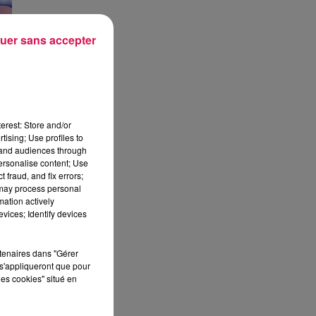
uer sans accepter
erest: Store and/or
 de
tising; Use profiles to
tand audiences through
us
personalise content; Use
e.
 fraud, and fix errors;
 may process personal
 en
mation actively
vices; Identify devices
ec
rtenaires dans "Gérer
es
s'appliqueront que pour
les cookies" situé en