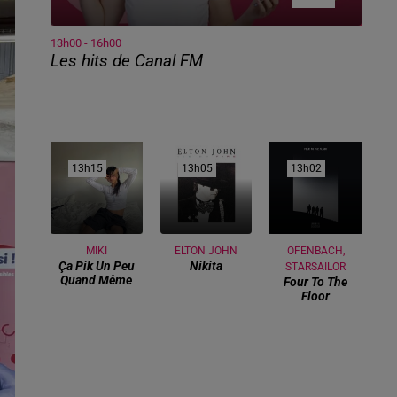
13h00 - 16h00
Les hits de Canal FM
13h15
13h15
13h05
13h05
13h02
13h02
MIKI
ELTON JOHN
OFENBACH,
Ça Pik Un Peu
Nikita
STARSAILOR
Quand Même
Four To The
Floor