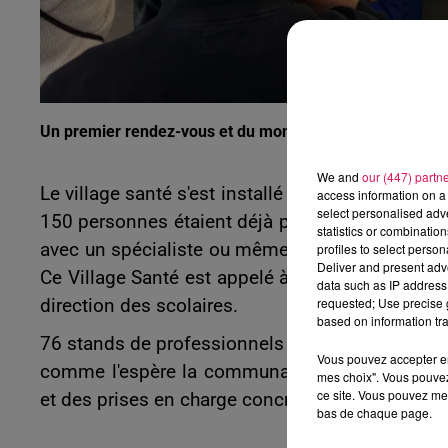
Un premier rendez-vous et du monde dès le premier jour
We and
our (447) partn
Le village santé s'est installé jusqu’à ce jeudi s
access information on a 
select personalised ad
150 personnes étaient déjà présents dès l'ouver
statistics or combinatio
avec un spécialiste ou même effectuer un dépista
profiles to select person
Deliver and present adv
Ce Village Santé est appelé à être reconduit, da
data such as IP address 
requested; Use precise g
direction des scolaires.
based on information tra
76 stands de professionnels de la santé et de la
Vous pouvez accepter en 
comme l'espère la communauté professionnelle 
mes choix". Vous pouvez
ce site. Vous pouvez met
et des prises en charge concrètes par des profe
bas de chaque page.