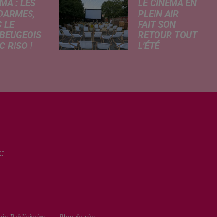
MA : LES
LE CINÉMA EN
DARMES,
PLEIN AIR
 LE
FAIT SON
BEUGEOIS
RETOUR TOUT
 RISO !
L'ÉTÉ
rcredi,
Pour cette édition
ptation
des Petits
atographique
Détours, la
 célèbre bande
Communauté
née Les
d’Agglomération
armes
Maubeuge - Val
que dans
de Sambre
 les salles de
propose trois
a. À cette
soirées cinéma
U
ion, Le
gratuites et
...
conviviales à...
ie Publicitaire
Plan du site