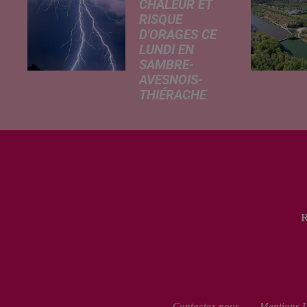
CHALEUR ET
RISQUE
D'ORAGES CE
LUNDI EN
SAMBRE-
AVESNOIS-
THIÉRACHE
Un temps
typiquement
estival et
changeant
concerne nos
secteurs ce lundi
3 août. Entre des
températures
élevées l'après-
midi et un risque
d'averses
orageuses...
Contactez-nous
Mentions L