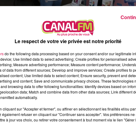
Contin
.
Le respect de votre vie privée est notre priorité
ers
do the following data processing based on your consent and/or our legitimate int
oir à l’espace Sculfort de Maubeuge ! Hier matin, plus
device; Use limited data to select advertising; Create profiles for personalised adver
vertising; Measure advertising performance; Measure content performance; Unders
ture pour recevoir des conseils, obtenir un rendez-vo
ns of data from different sources; Develop and improve services; Create profiles to 
ge gratuit, sur simple présentation de sa carte vital
alised content; Use limited data to select content; Ensure security, prevent and detect
ertising and content; Save and communicate privacy choices. These technologies
ns d’autres villes, avec des actions plus spécifiques
and browsing data to offer following functionalities: Identify devices based on infor
eolocation data; Match and combine data from other data sources; Link different de
nsmitted automatically.
 prévention sont à votre disposition gratuitement, av
cliquant sur "Accepter et fermer", ou affiner en sélectionnant les finalités et/ou pa
territoriale de santé du val de Sambre, des répons
 également refuser en cliquant sur "Continuer sans accepter". Vos préférences ne 
tre à jour vos choix, ou retirer votre consentement à tout moment via le lien "Gérer 
ssionnels de santé.