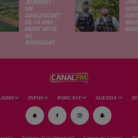
JEUMONT :
CINÉ
UN
GEN
ADOLESCENT
AVEC
DE 14 ANS
MAU
MORT NOYÉ
MARC
AU
Ce me
WATISSART
l'ada
Selon des
ciném
informations
de la
rapportées ce
dessi
lundi par nos
Gend
confrères de La
débar
Voix du Nord, un
toutes
adolescent a
ciném
RADIO
INFOS
PODCAST
AGENDA
JE
perdu la vie dans
occas
le plan d'eau de
Réveil
la base de loisirs
du...
egales
Politique de Confidentialité
Gestion des Cookies
Rég