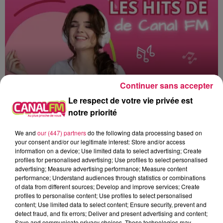
Continuer sans accepter
Le respect de votre vie privée est
notre priorité
0h00 - 6h00
We and
our (447) partners
do the following data processing based on
Les hits de Canal FM
your consent and/or our legitimate interest: Store and/or access
information on a device; Use limited data to select advertising; Create
profiles for personalised advertising; Use profiles to select personalised
advertising; Measure advertising performance; Measure content
performance; Understand audiences through statistics or combinations
of data from different sources; Develop and improve services; Create
profiles to personalise content; Use profiles to select personalised
0h36
0h36
0h33
0h33
0h30
0h30
content; Use limited data to select content; Ensure security, prevent and
detect fraud, and fix errors; Deliver and present advertising and content;
Save and communicate privacy choices. These technologies may