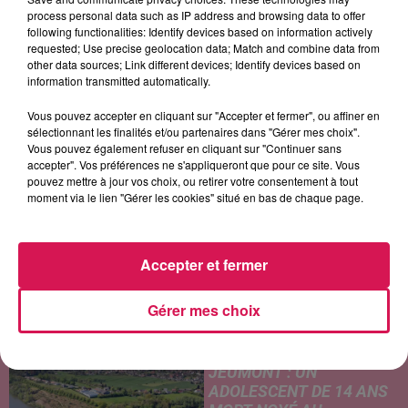
process personal data such as IP address and browsing data to offer
following functionalities: Identify devices based on information actively
requested; Use precise geolocation data; Match and combine data from
other data sources; Link different devices; Identify devices based on
BAD WOLVES
ZAZIE
INXS
information transmitted automatically.
Zombie
Peu Importe
Need You Tonight
Vous pouvez accepter en cliquant sur "Accepter et fermer", ou affiner en
sélectionnant les finalités et/ou partenaires dans "Gérer mes choix".
Vous pouvez également refuser en cliquant sur "Continuer sans
LES ARTICLES LES PLUS CONSULTÉS
accepter". Vos préférences ne s'appliqueront que pour ce site. Vous
pouvez mettre à jour vos choix, ou retirer votre consentement à tout
moment via le lien "Gérer les cookies" situé en bas de chaque page.
CHALEUR ET RISQUE
D'ORAGES CE LUNDI EN
SAMBRE-AVESNOIS-
Accepter et fermer
THIÉRACHE
Un temps typiquement estival
Gérer mes choix
et changeant concerne nos
secteurs ce lundi 3 août. Entre
des températures élevées
JEUMONT : UN
l'après-midi et un risque
ADOLESCENT DE 14 ANS
d'averses orageuses...