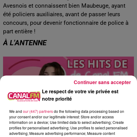
Avesnois et connaissent bien Maubeuge, ayant
été policiers auxiliaires, avant de passer leurs
concours, pour devenir fonctionnaire de police à
part entière !
À L'ANTENNE
Continuer sans accepter
Le respect de votre vie privée est
notre priorité
We and
our (447) partners
do the following data processing based on
your consent and/or our legitimate interest: Store and/or access
information on a device; Use limited data to select advertising; Create
profiles for personalised advertising; Use profiles to select personalised
advertising; Measure advertising performance; Measure content
0h00 - 8h00