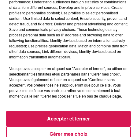
performance; Understand audiences through statistics or combinations
Les hits de Canal FM
of data from different sources; Develop and improve services; Create
profiles to personalise content; Use profiles to select personalised
content; Use limited data to select content; Ensure security, prevent and
detect fraud, and fix errors; Deliver and present advertising and content;
Save and communicate privacy choices. These technologies may
process personal data such as IP address and browsing data to offer
following functionalities: Identify devices based on information actively
21h54
21h54
21h51
21h51
21h46
21h46
requested; Use precise geolocation data; Match and combine data from
other data sources; Link different devices; Identify devices based on
information transmitted automatically.
Vous pouvez accepter en cliquant sur "Accepter et fermer", ou affiner en
sélectionnant les finalités et/ou partenaires dans "Gérer mes choix".
Vous pouvez également refuser en cliquant sur "Continuer sans
TEDDYBEAR
ANOTR FEAT 54 ULTRA
BENABAR
accepter". Vos préférences ne s'appliqueront que pour ce site. Vous
Chaussures Roses
Talk To You
Le Diner
pouvez mettre à jour vos choix, ou retirer votre consentement à tout
moment via le lien "Gérer les cookies" situé en bas de chaque page.
LES ARTICLES LES PLUS CONSULTÉS
Accepter et fermer
CHALEUR ET RISQUE
Gérer mes choix