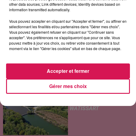
other data sources; Link different devices; Identify devices based on
information transmitted automatically.
LES ARTICLES LES PLUS CONSULTÉS
Vous pouvez accepter en cliquant sur "Accepter et fermer", ou affiner en
sélectionnant les finalités et/ou partenaires dans "Gérer mes choix".
Vous pouvez également refuser en cliquant sur "Continuer sans
CHALEUR ET RISQUE
accepter". Vos préférences ne s'appliqueront que pour ce site. Vous
pouvez mettre à jour vos choix, ou retirer votre consentement à tout
D'ORAGES CE LUNDI EN
moment via le lien "Gérer les cookies" situé en bas de chaque page.
SAMBRE-AVESNOIS-
THIÉRACHE
Un temps typiquement estival
et changeant concerne nos
Accepter et fermer
secteurs ce lundi 3 août. Entre
des températures élevées
Gérer mes choix
JEUMONT : UN
l'après-midi et un risque
ADOLESCENT DE 14 ANS
d'averses orageuses...
MORT NOYÉ AU
WATISSART
Selon des informations
rapportées ce lundi par nos
confrères de La Voix du Nord,
un adolescent a perdu la vie