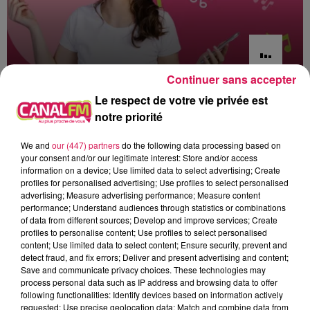
Continuer sans accepter
0h00 - 6h00
Le respect de votre vie privée est
Les hits de Canal FM
notre priorité
We and
our (447) partners
do the following data processing based on
your consent and/or our legitimate interest: Store and/or access
information on a device; Use limited data to select advertising; Create
profiles for personalised advertising; Use profiles to select personalised
1h16
1h16
1h12
1h12
1h09
1h09
advertising; Measure advertising performance; Measure content
performance; Understand audiences through statistics or combinations
of data from different sources; Develop and improve services; Create
profiles to personalise content; Use profiles to select personalised
content; Use limited data to select content; Ensure security, prevent and
detect fraud, and fix errors; Deliver and present advertising and content;
Save and communicate privacy choices. These technologies may
process personal data such as IP address and browsing data to offer
MARTIN GARRIX
SOMBR
JOAN JETT
Repeat It
My Body Isn't Ready
I Love Rock 'n Roll
following functionalities: Identify devices based on information actively
requested; Use precise geolocation data; Match and combine data from