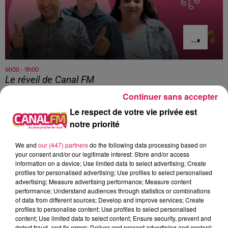
6h00 - 9h00
Le réveil de Canal FM
Continuer sans accepter
Le respect de votre vie privée est
notre priorité
7h11
7h11
7h06
7h06
7h03
7h03
We and
our (447) partners
do the following data processing based on
your consent and/or our legitimate interest: Store and/or access
information on a device; Use limited data to select advertising; Create
profiles for personalised advertising; Use profiles to select personalised
advertising; Measure advertising performance; Measure content
performance; Understand audiences through statistics or combinations
of data from different sources; Develop and improve services; Create
OFENBACH, STARSAILOR
VISAGE
BRUNO MARS
profiles to personalise content; Use profiles to select personalised
Four To The Floor
Fade To Grey
On My Soul
content; Use limited data to select content; Ensure security, prevent and
detect fraud, and fix errors; Deliver and present advertising and content;