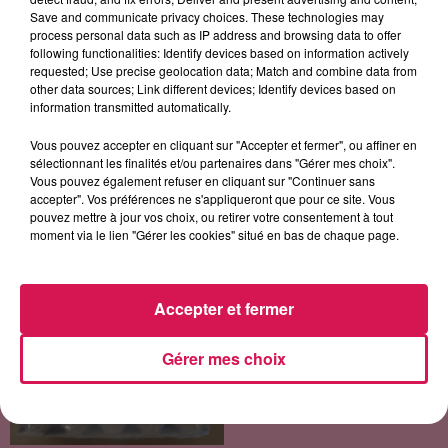
Save and communicate privacy choices. These technologies may
process personal data such as IP address and browsing data to offer
following functionalities: Identify devices based on information actively
LES ARTICLES LES PLUS CONSULTÉS
requested; Use precise geolocation data; Match and combine data from
other data sources; Link different devices; Identify devices based on
information transmitted automatically.
CHALEUR ET RISQUE
D'ORAGES CE LUNDI EN
Vous pouvez accepter en cliquant sur "Accepter et fermer", ou affiner en
sélectionnant les finalités et/ou partenaires dans "Gérer mes choix".
SAMBRE-AVESNOIS-
Vous pouvez également refuser en cliquant sur "Continuer sans
THIÉRACHE
accepter". Vos préférences ne s'appliqueront que pour ce site. Vous
Un temps typiquement estival
pouvez mettre à jour vos choix, ou retirer votre consentement à tout
et changeant concerne nos
moment via le lien "Gérer les cookies" situé en bas de chaque page.
secteurs ce lundi 3 août. Entre
des températures élevées
SALMONELLOSE : LIDL
l'après-midi et un risque
Accepter et fermer
PROCÈDE AU RAPPEL DE
d'averses orageuses...
BOÎTES D'ŒUFS
Gérer mes choix
En raison d'une suspicion de
contamination à la salmonelle,
l'enseigne Lidl retire de la
vente plusieurs lots d'œufs
vendus par boîtes de 20 et 30.