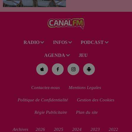
Val de Sambre propose trois
soirées cinéma gratuites et
conviviales à...
RADIO
INFOS
PODCAST
AGENDA
JEU
Contactez-nous
Mentions Legales
Politique de Confidentialité
Gestion des Cookies
Régie Publicitaire
Plan du site
Archives
2026
2025
2024
2023
2022