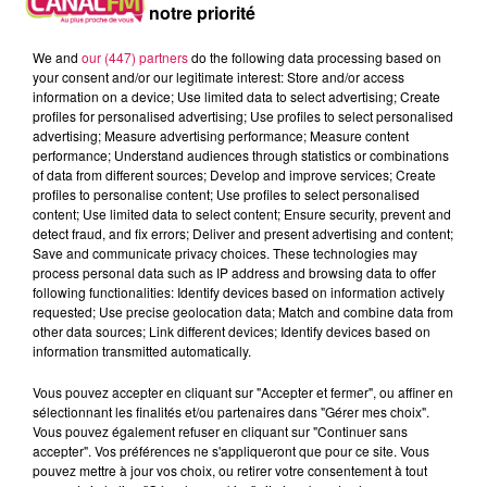
notre priorité
We and
our (447) partners
do the following data processing based on
your consent and/or our legitimate interest: Store and/or access
information on a device; Use limited data to select advertising; Create
profiles for personalised advertising; Use profiles to select personalised
advertising; Measure advertising performance; Measure content
performance; Understand audiences through statistics or combinations
of data from different sources; Develop and improve services; Create
profiles to personalise content; Use profiles to select personalised
content; Use limited data to select content; Ensure security, prevent and
detect fraud, and fix errors; Deliver and present advertising and content;
Save and communicate privacy choices. These technologies may
process personal data such as IP address and browsing data to offer
13h00 - 16h00
following functionalities: Identify devices based on information actively
Les hits de Canal FM
requested; Use precise geolocation data; Match and combine data from
other data sources; Link different devices; Identify devices based on
information transmitted automatically.
Vous pouvez accepter en cliquant sur "Accepter et fermer", ou affiner en
sélectionnant les finalités et/ou partenaires dans "Gérer mes choix".
14h37
14h37
14h34
14h34
14h31
14h31
Vous pouvez également refuser en cliquant sur "Continuer sans
accepter". Vos préférences ne s'appliqueront que pour ce site. Vous
pouvez mettre à jour vos choix, ou retirer votre consentement à tout