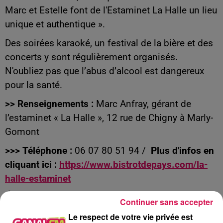
Marc et Estelle font de l'Estaminet La Halle un lieu
unique et authentique ».
Des soirées karaoké, un festival de la bière et des
concerts y sont régulièrement organisés.
N'oubliez pas que l’abus d’alcool est dangereux
pour la santé.
>> Renseignements :
Marc Anfray, gérant de
l’estaminet « La Halle », 12 rue de Chigny à Marly-
Gomont
>>> Téléphone :
06 07 80 51 94 /
Plus d'infos en
cliquant ici :
https://www.bistrotdepays.com/la-
halle-estaminet
À L'ANTENNE
Continuer sans accepter
Le respect de votre vie privée est