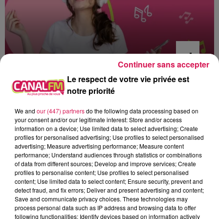
Continuer sans accepter
Le respect de votre vie privée est
0h00 - 6h00
notre priorité
Les hits de Canal FM
We and
our (447) partners
do the following data processing based on
your consent and/or our legitimate interest: Store and/or access
information on a device; Use limited data to select advertising; Create
profiles for personalised advertising; Use profiles to select personalised
advertising; Measure advertising performance; Measure content
3h03
3h03
3h00
3h00
2h57
2h57
performance; Understand audiences through statistics or combinations
of data from different sources; Develop and improve services; Create
profiles to personalise content; Use profiles to select personalised
content; Use limited data to select content; Ensure security, prevent and
detect fraud, and fix errors; Deliver and present advertising and content;
Save and communicate privacy choices. These technologies may
process personal data such as IP address and browsing data to offer
following functionalities: Identify devices based on information actively
TOM GRENNAN
OFENBACH, STARSAILOR
JULIEN LIEB ET OTTA