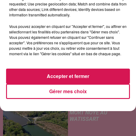
Little Bit Of Love
Four To The Floor
Dis-Moi Où ?
requested; Use precise geolocation data; Match and combine data from
other data sources; Link different devices; Identify devices based on
information transmitted automatically.
Vous pouvez accepter en cliquant sur "Accepter et fermer", ou affiner en
LES ARTICLES LES PLUS CONSULTÉS
sélectionnant les finalités et/ou partenaires dans "Gérer mes choix".
Vous pouvez également refuser en cliquant sur "Continuer sans
accepter". Vos préférences ne s'appliqueront que pour ce site. Vous
CHALEUR ET RISQUE
pouvez mettre à jour vos choix, ou retirer votre consentement à tout
moment via le lien "Gérer les cookies" situé en bas de chaque page.
D'ORAGES CE LUNDI EN
SAMBRE-AVESNOIS-
THIÉRACHE
Un temps typiquement estival
Accepter et fermer
et changeant concerne nos
secteurs ce lundi 3 août. Entre
Gérer mes choix
des températures élevées
JEUMONT : UN
l'après-midi et un risque
ADOLESCENT DE 14 ANS
d'averses orageuses...
MORT NOYÉ AU
WATISSART
Selon des informations
rapportées ce lundi par nos