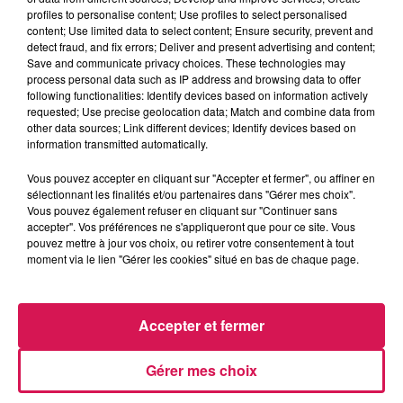
profiles to personalise content; Use profiles to select personalised
content; Use limited data to select content; Ensure security, prevent and
detect fraud, and fix errors; Deliver and present advertising and content;
Save and communicate privacy choices. These technologies may
9h19
9h19
9h08
9h08
9h05
9h05
process personal data such as IP address and browsing data to offer
following functionalities: Identify devices based on information actively
requested; Use precise geolocation data; Match and combine data from
other data sources; Link different devices; Identify devices based on
information transmitted automatically.
Vous pouvez accepter en cliquant sur "Accepter et fermer", ou affiner en
sélectionnant les finalités et/ou partenaires dans "Gérer mes choix".
MARGUERITE
YANNICK
TEMPER CITY
Bellevie
Ces Soirées Là
Self Aware
Vous pouvez également refuser en cliquant sur "Continuer sans
accepter". Vos préférences ne s'appliqueront que pour ce site. Vous
pouvez mettre à jour vos choix, ou retirer votre consentement à tout
moment via le lien "Gérer les cookies" situé en bas de chaque page.
LES ARTICLES LES PLUS CONSULTÉS
Accepter et fermer
CHALEUR ET RISQUE
D'ORAGES CE LUNDI EN
Gérer mes choix
SAMBRE-AVESNOIS-
THIÉRACHE