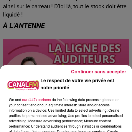
ainsi sur le carreau ! D’ici là, tout le stock doit être
liquidé !
À L'ANTENNE
Continuer sans accepter
Le respect de votre vie privée est
notre priorité
We and
our (447) partners
do the following data processing based on
your consent and/or our legitimate interest: Store and/or access
information on a device; Use limited data to select advertising; Create
profiles for personalised advertising; Use profiles to select personalised
9h00 - 13h00
advertising; Measure advertising performance; Measure content
la ligne des auditeurs
performance; Understand audiences through statistics or combinations
of data from different sources; Develop and improve services; Create