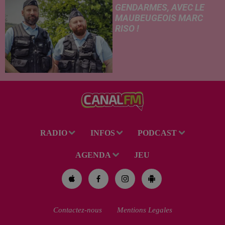
GENDARMES, AVEC LE
MAUBEUGEOIS MARC
RISO !
Ce mercredi, l'adaptation
cinématographique de la
célèbre bande dessinée Les
Gendarmes débarque dans
toutes les salles de cinéma. À
cette occasion, Le Réveil...
RADIO
INFOS
PODCAST
AGENDA
JEU
Contactez-nous
Mentions Legales