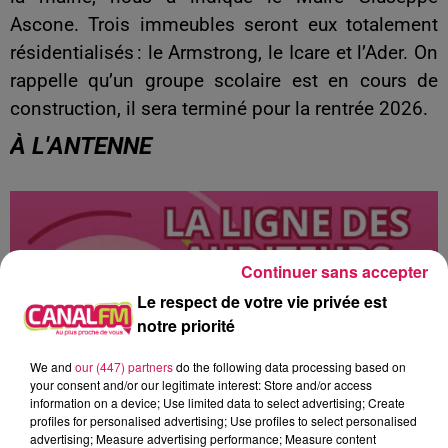
Ascone. Trois immeubles seront eux totalement
résidentialisés : le Armstrong, le Icare et l’Ader. On
rappelle qu’un groupe scolaire est en cours de
construction, il sera terminé pour la rentrée 2026.
À L'ANTENNE
Continuer sans accepter
Le respect de votre vie privée est
notre priorité
We and
our (447) partners
do the following data processing based on
your consent and/or our legitimate interest: Store and/or access
information on a device; Use limited data to select advertising; Create
profiles for personalised advertising; Use profiles to select personalised
advertising; Measure advertising performance; Measure content