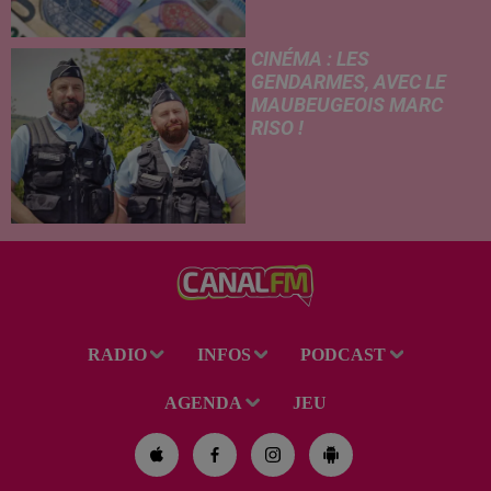
versement de l'allocation de
rentrée scolaire...
CINÉMA : LES
GENDARMES, AVEC LE
MAUBEUGEOIS MARC
RISO !
Ce mercredi, l'adaptation
cinématographique de la
célèbre bande dessinée Les
Gendarmes débarque dans
toutes les salles de cinéma. À
cette occasion, Le Réveil...
RADIO
INFOS
PODCAST
AGENDA
JEU