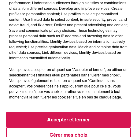
9h00 - 13h00
performance; Understand audiences through statistics or combinations
la ligne des auditeurs
of data from different sources; Develop and improve services; Create
profiles to personalise content; Use profiles to select personalised
content; Use limited data to select content; Ensure security, prevent and
detect fraud, and fix errors; Deliver and present advertising and content;
Save and communicate privacy choices. These technologies may
process personal data such as IP address and browsing data to offer
following functionalities: Identify devices based on information actively
9h57
9h57
9h54
9h54
9h45
9h45
requested; Use precise geolocation data; Match and combine data from
other data sources; Link different devices; Identify devices based on
information transmitted automatically.
Vous pouvez accepter en cliquant sur "Accepter et fermer", ou affiner en
sélectionnant les finalités et/ou partenaires dans "Gérer mes choix".
Vous pouvez également refuser en cliquant sur "Continuer sans
JULIEN LIEB ET OTTA
SIA
JUNGELI FT. EMMA
accepter". Vos préférences ne s'appliqueront que pour ce site. Vous
Dis-Moi Où ?
Together
Juste Un Peu
pouvez mettre à jour vos choix, ou retirer votre consentement à tout
moment via le lien "Gérer les cookies" situé en bas de chaque page.
LES ARTICLES LES PLUS CONSULTÉS
Accepter et fermer
CHALEUR ET RISQUE
Gérer mes choix