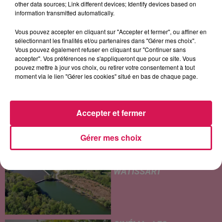
other data sources; Link different devices; Identify devices based on
information transmitted automatically.
LES ARTICLES LES PLUS CONSULTÉS
Vous pouvez accepter en cliquant sur "Accepter et fermer", ou affiner en
sélectionnant les finalités et/ou partenaires dans "Gérer mes choix".
Vous pouvez également refuser en cliquant sur "Continuer sans
CHALEUR ET RISQUE
accepter". Vos préférences ne s'appliqueront que pour ce site. Vous
D'ORAGES CE LUNDI EN
pouvez mettre à jour vos choix, ou retirer votre consentement à tout
SAMBRE-AVESNOIS-
moment via le lien "Gérer les cookies" situé en bas de chaque page.
THIÉRACHE
Un temps typiquement estival
et changeant concerne nos
Accepter et fermer
secteurs ce lundi 3 août. Entre
des températures élevées
Gérer mes choix
JEUMONT : UN
l'après-midi et un risque
ADOLESCENT DE 14 ANS
d'averses orageuses...
MORT NOYÉ AU
WATISSART
Selon des informations
rapportées ce lundi par nos
confrères de La Voix du Nord,
un adolescent a perdu la vie