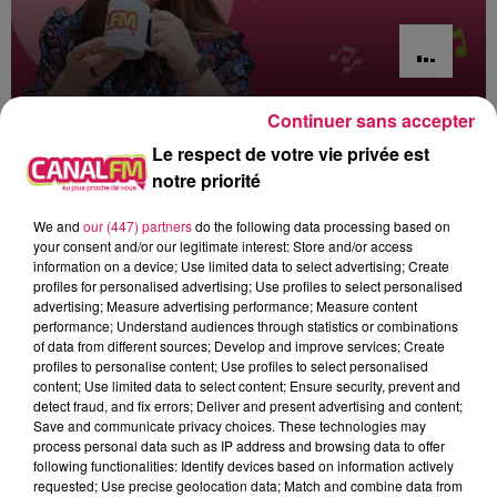
Continuer sans accepter
19h00 - 20h00
EVA le soir
Le respect de votre vie privée est
notre priorité
We and
our (447) partners
do the following data processing based on
your consent and/or our legitimate interest: Store and/or access
information on a device; Use limited data to select advertising; Create
19h26
19h26
19h18
19h18
19h13
19h13
profiles for personalised advertising; Use profiles to select personalised
advertising; Measure advertising performance; Measure content
performance; Understand audiences through statistics or combinations
of data from different sources; Develop and improve services; Create
profiles to personalise content; Use profiles to select personalised
content; Use limited data to select content; Ensure security, prevent and
detect fraud, and fix errors; Deliver and present advertising and content;
FRANCE GALL
SCORPIONS
BIGFLO
Save and communicate privacy choices. These technologies may
Il Jouait Du Piano
Wind Of Change
Picasso
process personal data such as IP address and browsing data to offer
Debout
following functionalities: Identify devices based on information actively
requested; Use precise geolocation data; Match and combine data from