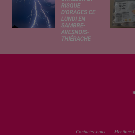
RISQUE
D'ORAGES CE
LUNDI EN
SAMBRE-
AVESNOIS-
THIÉRACHE
Un temps
typiquement
estival et
changeant
concerne nos
secteurs ce lundi
3 août. Entre des
températures
élevées l'après-
midi et un risque
d'averses
orageuses...
Contactez-nous
Mentions L