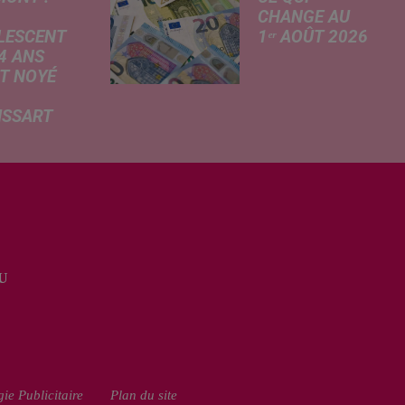
CHANGE AU
LESCENT
1ᵉʳ AOÛT 2026
4 ANS
Livret A
T NOYÉ
revalorisé, légère
hausse de la
ISSART
facture
 des
d'électricité, coup
mations
de frein sur le
rtées ce
démarchage
 par nos
téléphonique et
ères de La
versement de
du Nord, un
l'allocation de
scent a
rentrée scolaire...
U
 la vie dans
an d'eau de
e de loisirs
ie Publicitaire
Plan du site