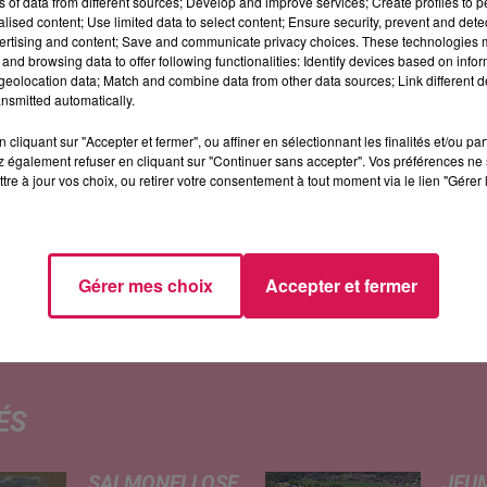
ns of data from different sources; Develop and improve services; Create profiles to 
alised content; Use limited data to select content; Ensure security, prevent and detect
ertising and content; Save and communicate privacy choices. These technologies
and browsing data to offer following functionalities: Identify devices based on infor
eolocation data; Match and combine data from other data sources; Link different de
nsmitted automatically.
cliquant sur "Accepter et fermer", ou affiner en sélectionnant les finalités et/ou pa
 également refuser en cliquant sur "Continuer sans accepter". Vos préférences ne 
tre à jour vos choix, ou retirer votre consentement à tout moment via le lien "Gérer 
ntion de briguer un nouveau mandat ! Il sera à nouveau
teliers du val de Sambre
, qui repart en campagne, à l
Gérer mes choix
Accepter et fermer
 aux attentes et aux besoins de la population
» !
ÉS
SALMONELLOSE
JEU