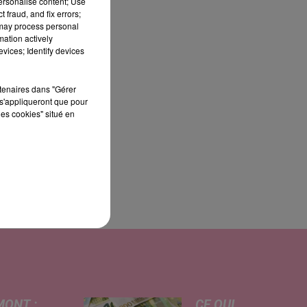
personalise content; Use
 fraud, and fix errors;
 may process personal
mation actively
vices; Identify devices
rtenaires dans "Gérer
s'appliqueront que pour
les cookies" situé en
a
MONT :
CE QUI