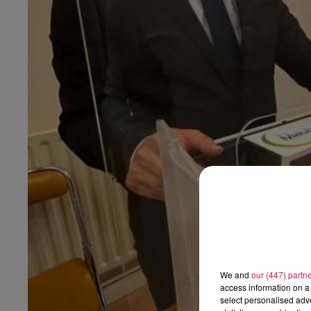
0h00 - 6h00
edif
Les hits de Canal FM
We and
our (447) partn
access information on a 
select personalised ad