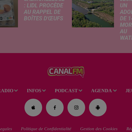
: LIDL PROCÈDE
UN
AU RAPPEL DE
ADO
BOÎTES D'ŒUFS
DE 1
MOR
En raison d'une
AU
suspicion de
WAT
contamination à la
Selon
salmonelle,
infor
l'enseigne Lidl
rappo
retire de la vente
lundi
plusieurs lots
confr
d'œufs vendus par
Voix 
boîtes de 20 et 30.
adole
Une...
RADIO
INFOS
PODCAST
AGENDA
JE
perdu
le pl
la bas
du...
egales
Politique de Confidentialité
Gestion des Cookies
Rég