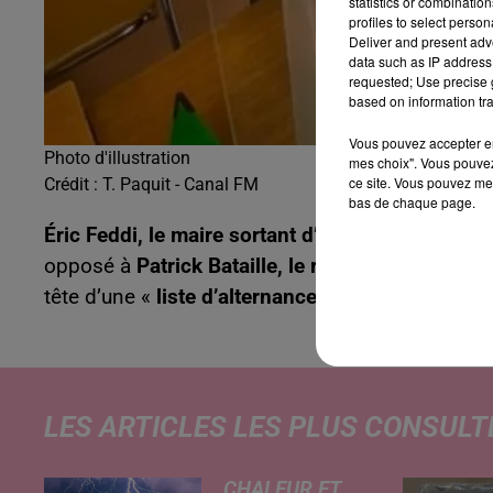
statistics or combinatio
profiles to select person
Deliver and present adv
data such as IP address 
requested; Use precise g
based on information tra
Vous pouvez accepter en 
Photo d'illustration
mes choix". Vous pouvez
ce site. Vous pouvez met
Crédit :
T. Paquit - Canal FM
bas de chaque page.
Éric Feddi, le maire sortant d’Élesmes
, a l’inte
opposé à
Patrick Bataille, le responsable des A
tête d’une «
liste d’alternance, prête à répondre
LES ARTICLES LES PLUS CONSULT
CHALEUR ET