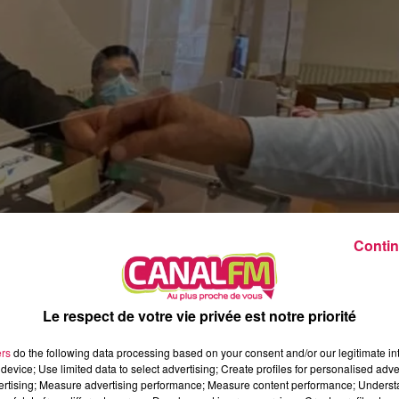
5h00 - 6h00
Le Before du Réveil de Canal FM !
Contin
Le respect de votre vie privée est notre priorité
ers
do the following data processing based on your consent and/or our legitimate int
device; Use limited data to select advertising; Create profiles for personalised adver
vertising; Measure advertising performance; Measure content performance; Unders