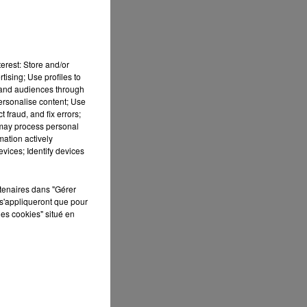
erest: Store and/or
tising; Use profiles to
tand audiences through
personalise content; Use
 fraud, and fix errors;
e
 may process personal
mation actively
vices; Identify devices
rtenaires dans "Gérer
s'appliqueront que pour
les cookies" situé en