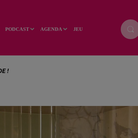
PODCAST
AGENDA
JEU
E !