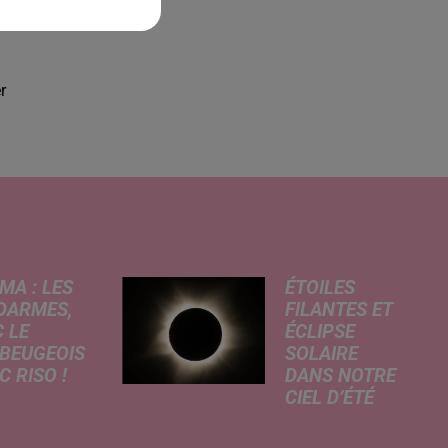
r
MA : LES
ÉTOILES
DARMES,
FILANTES ET
 LE
ÉCLIPSE
BEUGEOIS
SOLAIRE
 RISO !
DANS NOTRE
CIEL D’ÉTÉ
rcredi,
C’est un été
ptation
céleste
atographique