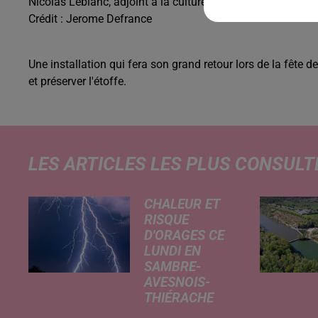
Nicolas Leblanc, adjoint à la culture de Maubeuge
Crédit :
Jerome Defrance
Une installation qui fera son grand retour lors de la fête
et préserver l'étoffe.
LES ARTICLES LES PLUS CONSULT
CHALEUR ET
RISQUE
D'ORAGES CE
LUNDI EN
SAMBRE-
AVESNOIS-
THIÉRACHE
Un temps