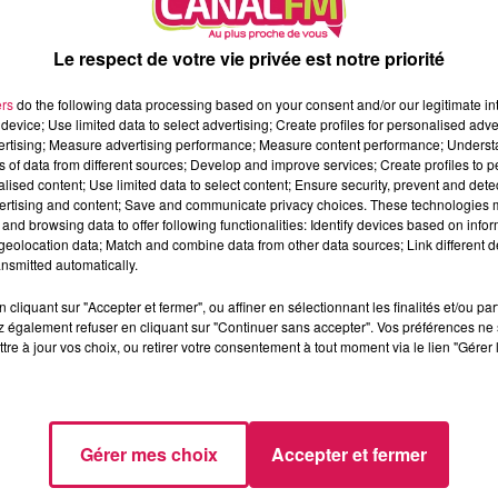
Le respect de votre vie privée est notre priorité
ers
do the following data processing based on your consent and/or our legitimate int
device; Use limited data to select advertising; Create profiles for personalised adver
vertising; Measure advertising performance; Measure content performance; Unders
à la chapelle Saint-Pierre Saint-Paul de Maubeuge !
ns of data from different sources; Develop and improve services; Create profiles to 
alised content; Use limited data to select content; Ensure security, prevent and detect
sent de plusieurs objets de culte avec une chasuble du XVIII èm
ertising and content; Save and communicate privacy choices. These technologies
and browsing data to offer following functionalities: Identify devices based on infor
eolocation data; Match and combine data from other data sources; Link different de
 a fondée la Ville au VII ème siècle avec l'édification d'un
nsmitted automatically.
cliquant sur "Accepter et fermer", ou affiner en sélectionnant les finalités et/ou pa
 d'or, comme l’évoque Nicolas Leblanc, adjoint à la culture de
 également refuser en cliquant sur "Continuer sans accepter". Vos préférences ne 
tre à jour vos choix, ou retirer votre consentement à tout moment via le lien "Gérer 
Gérer mes choix
Accepter et fermer