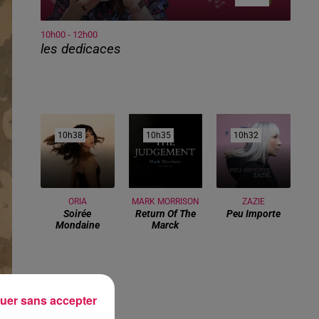
10h00 - 12h00
les dedicaces
10h38
10h38
10h35
10h35
10h32
10h32
ORIA
MARK MORRISON
ZAZIE
Soirée
Return Of The
Peu Importe
Mondaine
Marck
uer sans accepter