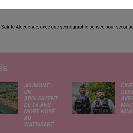
 de Sainte Aldegonde, avec une scénographie pensée pour sécurise
ÉS
JEUMONT :
CINÉ
UN
GEN
ADOLESCENT
AVEC
DE 14 ANS
MAU
MORT NOYÉ
MARC
AU
Ce me
WATISSART
l'ada
Selon des
ciném