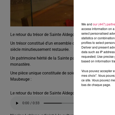
We and
our (447) partn
access information on a 
select personalised ad
Le retour du trésor de Sainte Aldegonde aura bientôt lieu 
statistics or combinatio
profiles to select person
Un trésor constitué d’un ensemble de pièces qui se compo
Deliver and present adv
siècle minutieusement restaurée.
data such as IP address 
requested; Use precise g
Un patrimoine hérité de la Sainte patronne de Maubeuge qui
based on information tra
monastère.
Vous pouvez accepter en 
Une pièce unique constituée de soie, de cuir et de feuilles
mes choix". Vous pouvez
Maubeuge :
ce site. Vous pouvez met
bas de chaque page.
Le retour du trésor de Sainte Aldegonde