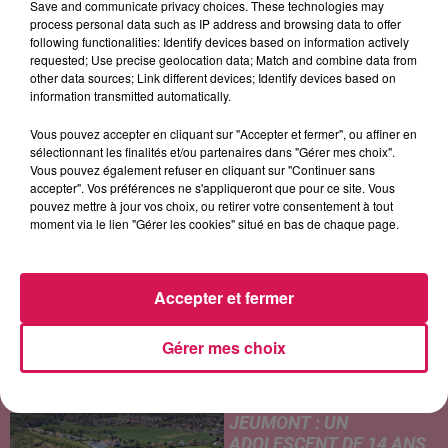
Save and communicate privacy choices. These technologies may
process personal data such as IP address and browsing data to offer
following functionalities: Identify devices based on information actively
requested; Use precise geolocation data; Match and combine data from
other data sources; Link different devices; Identify devices based on
OFENBACH, STARSAILOR
AMIR
BOB MARLEY
information transmitted automatically.
Four To The Floor
L'imparfaite
Could You Be Loved
Vous pouvez accepter en cliquant sur "Accepter et fermer", ou affiner en
sélectionnant les finalités et/ou partenaires dans "Gérer mes choix".
Vous pouvez également refuser en cliquant sur "Continuer sans
accepter". Vos préférences ne s'appliqueront que pour ce site. Vous
LES ARTICLES LES PLUS CONSULTÉS
pouvez mettre à jour vos choix, ou retirer votre consentement à tout
moment via le lien "Gérer les cookies" situé en bas de chaque page.
CHALEUR ET RISQUE
D'ORAGES CE LUNDI EN
SAMBRE-AVESNOIS-
Accepter et fermer
THIÉRACHE
Un temps typiquement estival
Gérer mes choix
et changeant concerne nos
secteurs ce lundi 3 août. Entre
des températures élevées
JEUMONT : UN
l'après-midi et un risque
ADOLESCENT DE 14 ANS
d'averses orageuses...