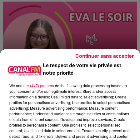
Continuer sans accepter
Le respect de votre vie privée est
notre priorité
19h00 - 20h00
We and
our (447) partners
do the following data processing based on
EVA le soir
your consent and/or our legitimate interest: Store and/or access
information on a device; Use limited data to select advertising; Create
profiles for personalised advertising; Use profiles to select personalised
advertising; Measure advertising performance; Measure content
performance; Understand audiences through statistics or combinations
of data from different sources; Develop and improve services; Create
profiles to personalise content; Use profiles to select personalised
19h49
19h49
19h43
19h43
19h39
19h39
content; Use limited data to select content; Ensure security, prevent and
detect fraud, and fix errors; Deliver and present advertising and content;