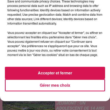
Save and communicate privacy choices. These technologies may
process personal data such as IP address and browsing data to offer
following functionalities: Identify devices based on information actively
requested; Use precise geolocation data; Match and combine data from
TAYLOR SWIFT
CHARLIE PUTH
ARIANA GRANDE
other data sources; Link different devices; Identify devices based on
Elizabeth Taylor
Attention
Hate That I Made You
information transmitted automatically.
Love
Vous pouvez accepter en cliquant sur "Accepter et fermer", ou affiner en
sélectionnant les finalités et/ou partenaires dans "Gérer mes choix".
Vous pouvez également refuser en cliquant sur "Continuer sans
accepter". Vos préférences ne s'appliqueront que pour ce site. Vous
LES ARTICLES LES PLUS CONSULTÉS
pouvez mettre à jour vos choix, ou retirer votre consentement à tout
moment via le lien "Gérer les cookies" situé en bas de chaque page.
CHALEUR ET RISQUE
D'ORAGES CE LUNDI EN
SAMBRE-AVESNOIS-
Accepter et fermer
THIÉRACHE
Un temps typiquement estival
Gérer mes choix
et changeant concerne nos
secteurs ce lundi 3 août. Entre
des températures élevées
JEUMONT : UN
l'après-midi et un risque
ADOLESCENT DE 14 ANS
d'averses orageuses...