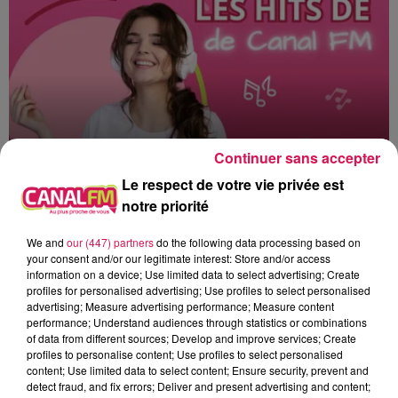
Continuer sans accepter
Le respect de votre vie privée est
notre priorité
0h00 - 8h00
Les hits de Canal FM
We and
our (447) partners
do the following data processing based on
your consent and/or our legitimate interest: Store and/or access
information on a device; Use limited data to select advertising; Create
profiles for personalised advertising; Use profiles to select personalised
advertising; Measure advertising performance; Measure content
performance; Understand audiences through statistics or combinations
of data from different sources; Develop and improve services; Create
5h07
5h07
5h03
5h03
5h00
5h00
profiles to personalise content; Use profiles to select personalised
content; Use limited data to select content; Ensure security, prevent and
detect fraud, and fix errors; Deliver and present advertising and content;