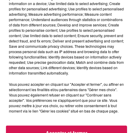
information on a device; Use limited data to select advertising; Create
profiles for personalised advertising; Use profiles to select personalised
advertising; Measure advertising performance; Measure content
performance; Understand audiences through statistics or combinations
of data from different sources; Develop and improve services; Create
profiles to personalise content; Use profiles to select personalised
0h00 - 6h00
content; Use limited data to select content; Ensure security, prevent and
Les hits de Canal FM
detect fraud, and fix errors; Deliver and present advertising and content;
Save and communicate privacy choices. These technologies may
process personal data such as IP address and browsing data to offer
following functionalities: Identify devices based on information actively
requested; Use precise geolocation data; Match and combine data from
other data sources; Link different devices; Identify devices based on
information transmitted automatically.
1h16
1h16
1h12
1h12
1h09
1h09
Vous pouvez accepter en cliquant sur "Accepter et fermer", ou affiner en
sélectionnant les finalités et/ou partenaires dans "Gérer mes choix".
Vous pouvez également refuser en cliquant sur "Continuer sans
accepter". Vos préférences ne s'appliqueront que pour ce site. Vous
pouvez mettre à jour vos choix, ou retirer votre consentement à tout
moment via le lien "Gérer les cookies" situé en bas de chaque page.
MARTIN GARRIX
SOMBR
JOAN JETT
Repeat It
My Body Isn't Ready
I Love Rock 'n Roll
Accepter et fermer