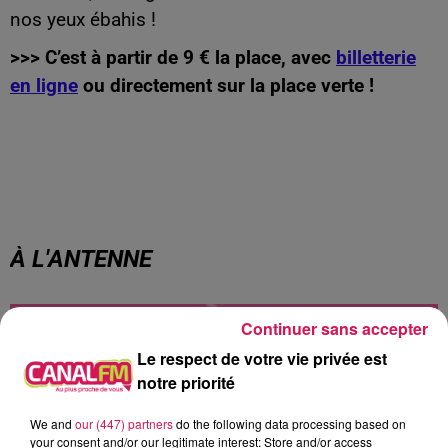
nos yeux ébahis !
>>> C’est à partir de 9 € la place, avec
billetterie
en ligne
ou directement sur la place verte !
À L'ANTENNE
Continuer sans accepter
Le respect de votre vie privée est
notre priorité
We and
our (447) partners
do the following data processing based on
your consent and/or our legitimate interest: Store and/or access