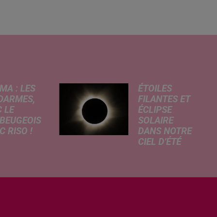
MA : LES
ÉTOILES
DARMES,
FILANTES ET
 LE
ÉCLIPSE
BEUGEOIS
SOLAIRE
 RISO !
DANS NOTRE
CIEL D’ÉTÉ
rcredi,
C’est un été
ptation
céleste
atographique
exceptionnel qui
 célèbre bande
s'annonce dans
née Les
notre région.
armes
Entre le spectacle
que dans