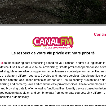
st imminent !
Contin
 Évoqué depuis de nombreuses années, seront construi
ngs, dont 25 privés en accession à la propriété av
Le respect de votre vie privée est notre priorité
e surface commerciale en rez-de-chaussée, ainsi q
ers
do the following data processing based on your consent and/or our legitimate int
device; Use limited data to select advertising; Create profiles for personalised adver
vertising; Measure advertising performance; Measure content performance; Unders
romocil 36 logements ainsi qu'une surface commercia
ns of data from different sources; Develop and improve services; Create profiles to 
alised content; Use limited data to select content; Ensure security, prevent and detect
e site de La Clouterie. Un chantier qui devrait dur
ertising and content; Save and communicate privacy choices. These technologies
and browsing data to offer following functionalities: Identify devices based on infor
eolocation data; Match and combine data from other data sources; Link different de
nsmitted automatically.
cliquant sur "Accepter et fermer", ou affiner en sélectionnant les finalités et/ou pa