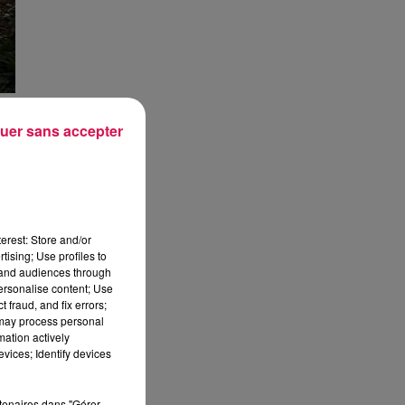
uer sans accepter
ts
ec
ue
erest: Store and/or
tising; Use profiles to
tand audiences through
le
personalise content; Use
 fraud, and fix errors;
er
 may process personal
mation actively
vices; Identify devices
rtenaires dans "Gérer