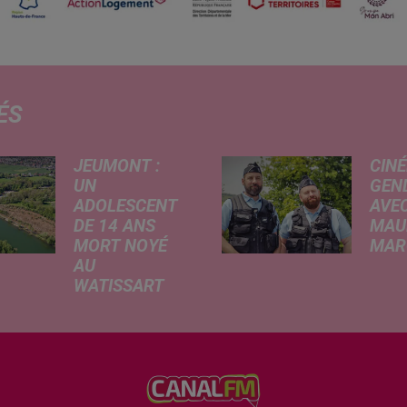
ÉS
JEUMONT :
CINÉ
UN
GEN
ADOLESCENT
AVEC
DE 14 ANS
MAU
MORT NOYÉ
MARC
AU
Ce me
WATISSART
l'ada
Selon des
ciném
informations
de la
rapportées ce
dessi
lundi par nos
Gend
confrères de La
débar