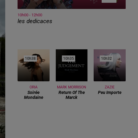
10h00 - 12h00
les dedicaces
10h38
10h38
10h35
10h35
10h32
10h32
ORIA
MARK MORRISON
ZAZIE
Soirée
Return Of The
Peu Importe
Mondaine
Marck