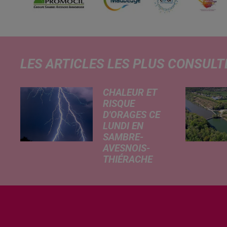
LES ARTICLES LES PLUS CONSULT
CHALEUR ET
RISQUE
D'ORAGES CE
LUNDI EN
SAMBRE-
AVESNOIS-
THIÉRACHE
Un temps
typiquement
estival et
changeant
concerne nos