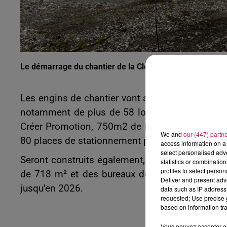
Le démarrage du chantier de la Clouterie de Maubeuge e
Les engins de chantier vont arriver sur place.
notamment de plus de 58 logements avec parki
Créer Promotion, 750m2 de bureaux et 750m2 d
We and
our (447) partn
80 places de stationnement public et gratuit.
access information on a 
select personalised ad
Seront construits également, par le bailleur P
statistics or combinatio
profiles to select person
de 718 m² et des bureaux de 715m², sur le mêm
Deliver and present adv
jusqu’en 2026.
data such as IP address 
requested; Use precise g
based on information tra
Vous pouvez accepter en 