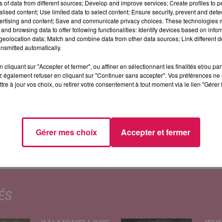
ntaine de logements, de 2 cellules commerciales et
ns of data from different sources; Develop and improve services; Create profiles to 
alised content; Use limited data to select content; Ensure security, prevent and detect
ertising and content; Save and communicate privacy choices. These technologies
and browsing data to offer following functionalities: Identify devices based on infor
ssi être rasée sous 12 mois, pour être transformée en
eolocation data; Match and combine data from other data sources; Link different de
nsmitted automatically.
ariat avec l’EPF, l’établissement public foncier, et à
 urbain à l’EPF soit accepté par le préfet ! Outre dive
cliquant sur "Accepter et fermer", ou affiner en sélectionnant les finalités et/ou pa
 également refuser en cliquant sur "Continuer sans accepter". Vos préférences ne 
res, des places de stationnement y seront également
tre à jour vos choix, ou retirer votre consentement à tout moment via le lien "Gérer 
de céramiques fermée en 2012, devrait à son tour être
2030. Là-aussi, une convention de 5 ans a été signé av
Gérer mes choix
Accepter et fermer
ruines de ce riche passé industriel à Landrecies !
ÉS