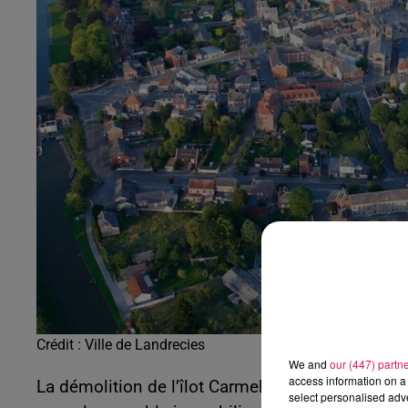
20h00 - 22h00
Les hits de Canal FM
Crédit :
Ville de Landrecies
We and
our (447) partn
access information on a 
La démolition de l’îlot Carmel devait commencer 
select personalised ad