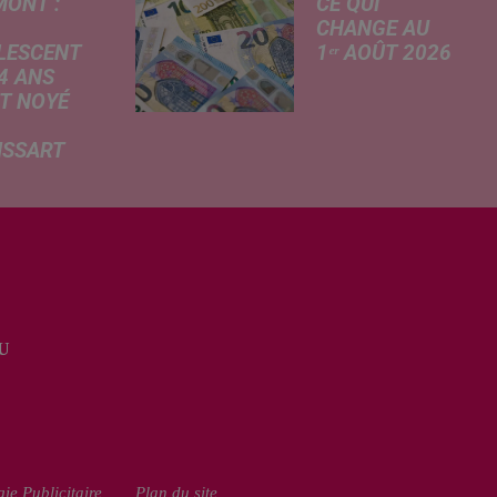
MONT :
CE QUI
CHANGE AU
LESCENT
1ᵉʳ AOÛT 2026
4 ANS
Livret A
T NOYÉ
revalorisé, légère
hausse de la
ISSART
facture
 des
d'électricité, coup
mations
de frein sur le
rtées ce
démarchage
 par nos
téléphonique et
ères de La
versement de
du Nord, un
l'allocation de
scent a
rentrée scolaire...
U
 la vie dans
an d'eau de
e de loisirs
ie Publicitaire
Plan du site