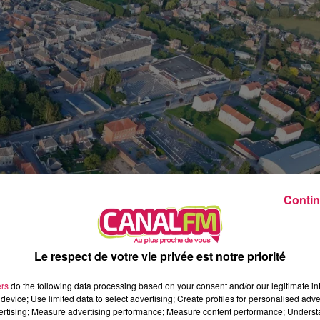
22h00 - 0h00
La ligne des Auditeurs, la redif
Contin
Le respect de votre vie privée est notre priorité
ers
do the following data processing based on your consent and/or our legitimate int
device; Use limited data to select advertising; Create profiles for personalised adver
cet été, pour laisser la place à la construction d’un
vertising; Measure advertising performance; Measure content performance; Unders