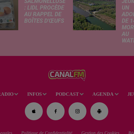
SALMONELLOSE
JEU
: LIDL PROCÈDE
UN
AU RAPPEL DE
ADO
BOÎTES D'ŒUFS
DE 1
MOR
En raison d'une
AU
suspicion de
WAT
contamination à la
Selon
salmonelle,
infor
l'enseigne Lidl
rappo
retire de la vente
lundi
plusieurs lots
confr
d'œufs vendus par
Voix 
boîtes de 20 et 30.
adole
Une...
RADIO
INFOS
PODCAST
AGENDA
JE
perdu
le pl
la bas
du...
egales
Politique de Confidentialité
Gestion des Cookies
Rég