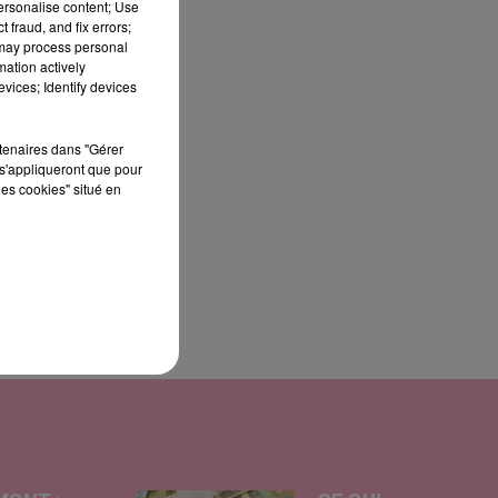
personalise content; Use
 fraud, and fix errors;
 may process personal
mation actively
vices; Identify devices
rs
rtenaires dans "Gérer
s'appliqueront que pour
les cookies" situé en
ec