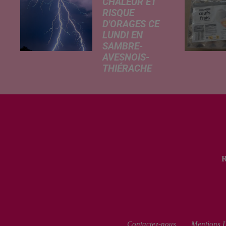
CHALEUR ET
RISQUE
D'ORAGES CE
LUNDI EN
SAMBRE-
AVESNOIS-
THIÉRACHE
Un temps
typiquement
estival et
changeant
concerne nos
secteurs ce lundi
3 août. Entre des
températures
élevées l'après-
midi et un risque
d'averses
orageuses...
Contactez-nous
Mentions L