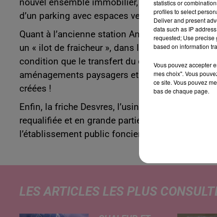
nouvel ensemble immobilier, composé d’une tre
statistics or combinatio
profiles to select person
d’un parking avec espaces verts.
Deliver and present adv
data such as IP address 
Quant à l’ancienne station Antar, elle devrait au
requested; Use precise g
based on information tra
un « ilot de fraicheur », dans le cadre d’un parten
condition que le transfert du droit de préemption
Vous pouvez accepter en 
mes choix". Vous pouvez
aménagements paysagers et la plantation d’arb
ce site. Vous pouvez met
créées !
bas de chaque page.
Enfin, la friche Desvres, l’usine de fabrication 
requalifiée et en grande partie renaturée, d’ici 
l’établissement public foncier, pour démolir les 
LES ARTICLES LES PLUS CONSULT