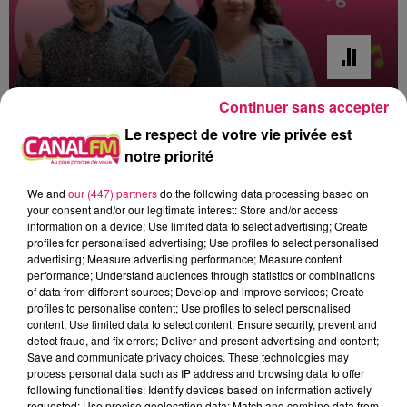
Continuer sans accepter
6h00 - 9h00
Le respect de votre vie privée est
Le réveil de Canal FM
notre priorité
We and
our (447) partners
do the following data processing based on
your consent and/or our legitimate interest: Store and/or access
information on a device; Use limited data to select advertising; Create
profiles for personalised advertising; Use profiles to select personalised
7h56
7h56
7h48
7h48
7h42
7h42
advertising; Measure advertising performance; Measure content
performance; Understand audiences through statistics or combinations
of data from different sources; Develop and improve services; Create
profiles to personalise content; Use profiles to select personalised
content; Use limited data to select content; Ensure security, prevent and
detect fraud, and fix errors; Deliver and present advertising and content;
Save and communicate privacy choices. These technologies may
BRUCE SPRINGSTEEN
ORIA
U2
process personal data such as IP address and browsing data to offer
Streets Of
Soirée Mondaine
New Year's Day
following functionalities: Identify devices based on information actively
Philadelphia
requested; Use precise geolocation data; Match and combine data from