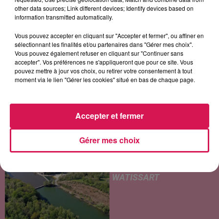
other data sources; Link different devices; Identify devices based on
information transmitted automatically.
LES ARTICLES LES PLUS CONSULTÉS
Vous pouvez accepter en cliquant sur "Accepter et fermer", ou affiner en
sélectionnant les finalités et/ou partenaires dans "Gérer mes choix".
Vous pouvez également refuser en cliquant sur "Continuer sans
accepter". Vos préférences ne s'appliqueront que pour ce site. Vous
CHALEUR ET RISQUE
pouvez mettre à jour vos choix, ou retirer votre consentement à tout
D'ORAGES CE LUNDI EN
moment via le lien "Gérer les cookies" situé en bas de chaque page.
SAMBRE-AVESNOIS-
THIÉRACHE
Un temps typiquement estival
Accepter et fermer
et changeant concerne nos
secteurs ce lundi 3 août. Entre
des températures élevées
Gérer mes choix
JEUMONT : UN
l'après-midi et un risque
ADOLESCENT DE 14 ANS
d'averses orageuses...
MORT NOYÉ AU
WATISSART
Selon des informations
rapportées ce lundi par nos
confrères de La Voix du Nord,