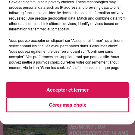
Save and communicate privacy choices. These technologies may
process personal data such as IP address and browsing data to offer
following functionalities: Identify devices based on information actively
requested; Use precise geolocation data; Match and combine data from
MAROON 5
SHAKIRA FEAT BURNA
LOUISE ATTAQUE
other data sources; Link different devices; Identify devices based on
Sugar
Les Nuits Parisiennes
BOY
information transmitted automatically.
Dai Dai
Vous pouvez accepter en cliquant sur "Accepter et fermer", ou affiner en
sélectionnant les finalités et/ou partenaires dans "Gérer mes choix".
Vous pouvez également refuser en cliquant sur "Continuer sans
accepter". Vos préférences ne s'appliqueront que pour ce site. Vous
LES ARTICLES LES PLUS CONSULTÉS
pouvez mettre à jour vos choix, ou retirer votre consentement à tout
moment via le lien "Gérer les cookies" situé en bas de chaque page.
CHALEUR ET RISQUE
D'ORAGES CE LUNDI EN
SAMBRE-AVESNOIS-
Accepter et fermer
THIÉRACHE
Un temps typiquement estival
Gérer mes choix
et changeant concerne nos
secteurs ce lundi 3 août. Entre
des températures élevées
JEUMONT : UN
l'après-midi et un risque
ADOLESCENT DE 14 ANS
d'averses orageuses...