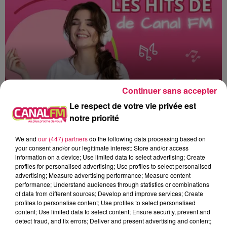
Continuer sans accepter
Le respect de votre vie privée est
notre priorité
13h00 - 16h00
Les hits de Canal FM
We and
our (447) partners
do the following data processing based on
your consent and/or our legitimate interest: Store and/or access
information on a device; Use limited data to select advertising; Create
profiles for personalised advertising; Use profiles to select personalised
advertising; Measure advertising performance; Measure content
performance; Understand audiences through statistics or combinations
of data from different sources; Develop and improve services; Create
14h43
14h43
14h37
14h37
14h34
14h34
profiles to personalise content; Use profiles to select personalised
content; Use limited data to select content; Ensure security, prevent and
detect fraud, and fix errors; Deliver and present advertising and content;